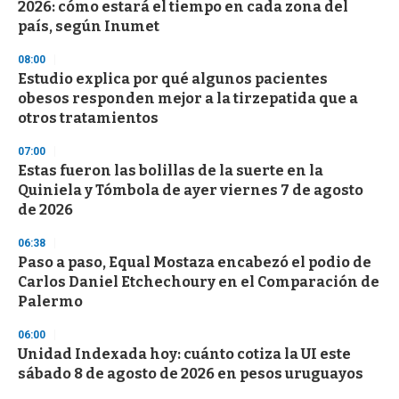
o
2026: cómo estará el tiempo en cada zona del
f
país, según Inumet
3
3
s
08:00
e
Estudio explica por qué algunos pacientes
c
obesos responden mejor a la tirzepatida que a
o
n
otros tratamientos
d
s
07:00
Estas fueron las bolillas de la suerte en la
Quiniela y Tómbola de ayer viernes 7 de agosto
de 2026
06:38
Paso a paso, Equal Mostaza encabezó el podio de
Carlos Daniel Etchechoury en el Comparación de
Palermo
06:00
Unidad Indexada hoy: cuánto cotiza la UI este
sábado 8 de agosto de 2026 en pesos uruguayos