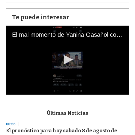
Te puede interesar
El mal momento de Yanina Gasañol con un hincha argentino en "Subrayado"
0
s
e
c
Últimas Noticias
o
n
08:56
d
El pronóstico para hoy sabado 8 de agosto de
s