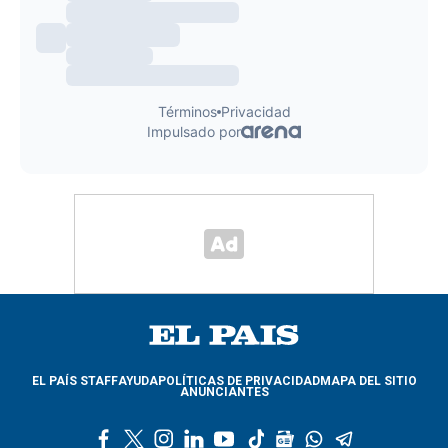
EL PAÍS STAFF
AYUDA
POLÍTICAS DE PRIVACIDAD
MAPA DEL SITIO
ANUNCIANTES
f
t
i
l
y
t
g
w
t