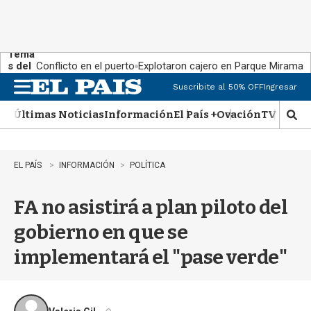
Tema
s del
Conflicto en el puerto
Explotaron cajero en Parque Miramar
día:
Suscribite al 50% OFF
Ingresar
M
e
Últimas Noticias
Información
El País +
Ovación
TV Show
n
M
u
o
s
t
EL PAÍS
INFORMACIÓN
POLÍTICA
r
a
FA no asistirá a plan piloto del
r
b
gobierno en que se
�
s
implementará el "pase verde"
q
u
e
d