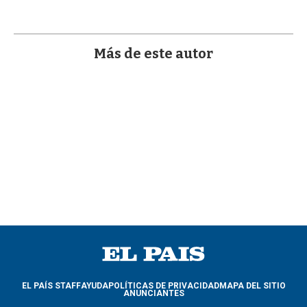
a
Más de este autor
EL PAÍS STAFF
AYUDA
POLÍTICAS DE PRIVACIDAD
MAPA DEL SITIO
ANUNCIANTES