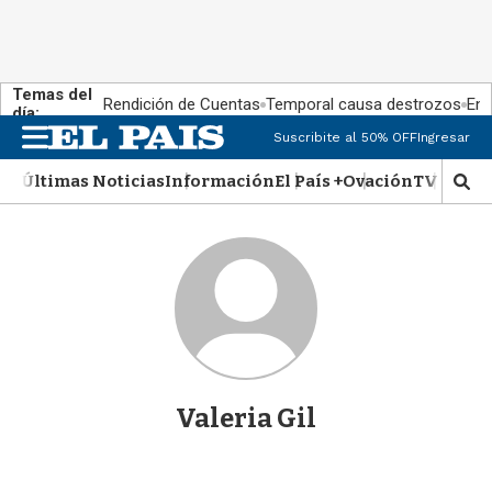
Temas del
Rendición de Cuentas
Temporal causa destrozos
En 
día:
M
Suscribite al 50% OFF
Ingresar
e
n
Últimas Noticias
Información
El País +
Ovación
TV Show
M
u
o
s
t
r
a
r
b
�
s
q
Valeria Gil
u
e
d