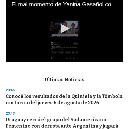
El mal momento de Yanina Gasañol con un hincha argentino en "Subrayado"
0
s
e
c
Últimas Noticias
o
n
23:45
d
Conocé los resultados de la Quiniela y la Tómbola
s
o
nocturna del jueves 6 de agosto de 2026
f
3
23:43
3
s
Uruguay cerró el grupo del Sudamericano
e
Femenino con derrota ante Argentina y jugará
c