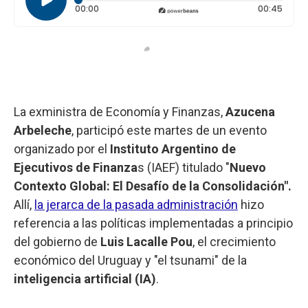
Tiempo transcurrido: 0 segundos
Durac
00:00
00:45
La exministra de Economía y Finanzas,
Azucena
Arbeleche
, participó este martes de un evento
organizado por el
Instituto Argentino de
Ejecutivos de Finanza
s (IAEF) titulado "
Nuevo
Contexto Global: El Desafío de la Consolidación".
Allí,
la jerarca de la pasada administración
hizo
referencia a las políticas implementadas a principio
del gobierno de
Luis Lacalle Pou
, el crecimiento
económico del Uruguay y "el tsunami" de la
inteligencia artificial (IA)
.