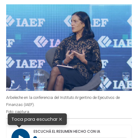
o
p
r
I
k
p
n
Arbeleche en la conferencia del Instituto Argentino de Ejecutivos de
Finanzas (IAEF).
Foto: captura.
×
Toca para escuchar
ESCUCHÁ EL RESUMEN HECHO CON IA