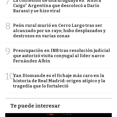
7
La confesión de una uruguaya en "Ahora
Caigo" Argentina que descolocó a Darío
Barassi y se hizo viral
8
Peón rural murió en Cerro Largo tras ser
alcanzado por un rayo; hubo desplazados y
destrozos en varias zonas
9
Preocupación en INR tras resolución judicial
que autorizó visita conyugal al líder narco
Fernández Albín
10
Yan Diomande es el fichaje más caro en la
historia de Real Madrid: origen atípico y la
tragedia que lo fortaleció
Te puede interesar