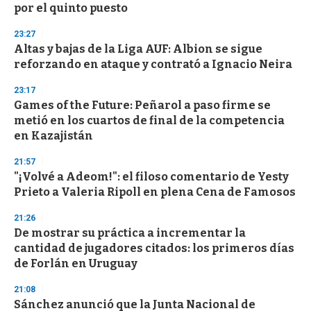
por el quinto puesto
o
n
d
23:27
s
Altas y bajas de la Liga AUF: Albion se sigue
reforzando en ataque y contrató a Ignacio Neira
23:17
Games of the Future: Peñarol a paso firme se
metió en los cuartos de final de la competencia
en Kazajistán
21:57
"¡Volvé a Adeom!": el filoso comentario de Yesty
Prieto a Valeria Ripoll en plena Cena de Famosos
21:26
De mostrar su práctica a incrementar la
cantidad de jugadores citados: los primeros días
de Forlán en Uruguay
21:08
Sánchez anunció que la Junta Nacional de