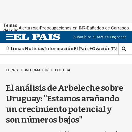
Temas
Alerta roja
Preocupaciones en INR
Bañados de Carrasco
del día:
Suscribite al 50% OFF
Ingresar
M
e
Últimas Noticias
Información
El País +
Ovación
TV Show
n
M
u
o
s
t
EL PAÍS
INFORMACIÓN
POLÍTICA
r
a
El análisis de Arbeleche sobre
r
b
Uruguay: "Estamos arañando
�
s
un crecimiento potencial y
q
u
son números bajos"
e
d