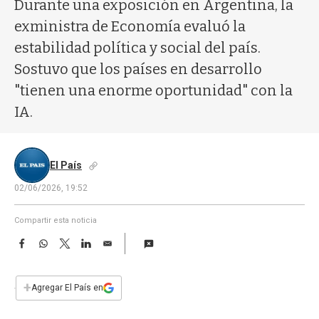
a
Durante una exposición en Argentina, la
exministra de Economía evaluó la
estabilidad política y social del país.
Sostuvo que los países en desarrollo
"tienen una enorme oportunidad" con la
IA.
El País
02/06/2026, 19:52
Compartir esta noticia
F
W
T
L
E
a
h
w
i
m
c
a
i
n
a
e
t
t
k
i
+
Agregar El País en
b
s
t
e
l
o
A
e
d