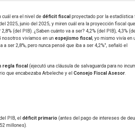
 cuál era el nivel de
déficit fiscal
proyectado por la estadística 
l 2025, junio del 2025, y miren cuál era la proyección fiscal que
? 2,8% (del PIB). ¿Saben cuánto va a ser? 4,2% (del PIB), 4,3% (d
24 nosotros vivíamos en un
espejismo fiscal
, yo mismo vivía en 
ba a ser 2,8%, pero nunca pensé que iba a ser 4,2%", señaló el
la
regla fiscal
(ejecutó una cláusula de salvaguarda para no incum
terio que encabezaba Arbeleche y el
Consejo Fiscal Asesor
.
del PIB, el
déficit primario
(antes del pago de intereses de deu
52 millones).