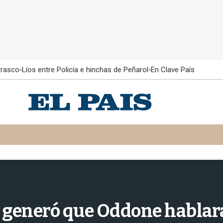
rrasco
Líos entre Policía e hinchas de Peñarol
En Clave País
y generó que Oddone hablara