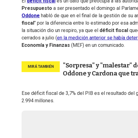
El
déficit fiscal
es un dato que preocupa a las autori
Presupuesto
a ser presentado el domingo al Parlamen
Oddone
habló de que en el final de la gestión de su 
fiscal
" por la diferencia entre lo estimado por esa ad
la situación dio un respiro, ya que el
déficit fiscal
qued
cerrados a julio (
en la medición anterior se había dete
Economía y Finanzas
(MEF) en un comunicado.
"Sorpresa" y "malestar" de
Oddone y Cardona que tra
Ese déficit fiscal de 3,7% del PIB es el resultado del 
2.994 millones.