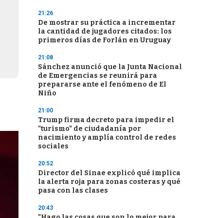
21:26
De mostrar su práctica a incrementar
la cantidad de jugadores citados: los
primeros días de Forlán en Uruguay
21:08
Sánchez anunció que la Junta Nacional
de Emergencias se reunirá para
prepararse ante el fenómeno de El
Niño
21:00
Trump firma decreto para impedir el
"turismo" de ciudadanía por
nacimiento y amplía control de redes
sociales
20:52
Director del Sinae explicó qué implica
la alerta roja para zonas costeras y qué
pasa con las clases
20:43
"Hago las cosas que son lo mejor para