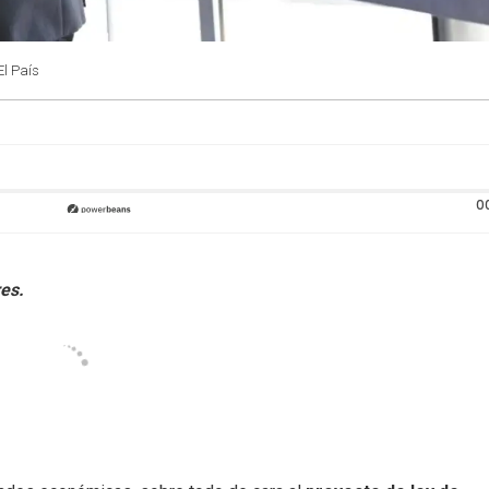
El País
0