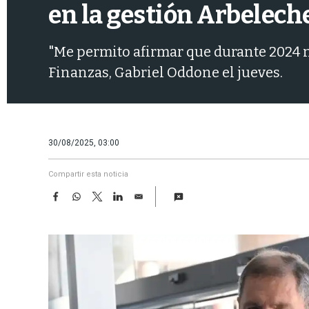
en la gestión Arbeleche
"Me permito afirmar que durante 2024 n
Finanzas, Gabriel Oddone el jueves.
30/08/2025, 03:00
Compartir esta noticia
F
W
T
L
E
a
h
w
i
m
c
a
i
n
a
e
t
t
k
i
b
s
t
e
l
o
A
e
d
o
p
r
I
k
p
n