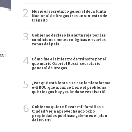
2
Murió el secretario general de la Junta
Nacional de Drogas tras un siniestro de
tránsito
3
Gobierno declaró la alerta roja por las
condiciones meteorológicas en varias
zonas del país
Duración: 51 segundos
0:51
4
Cómo fue el siniestro de tránsito por el
que murió Gabriel Rossi, secretario
general de Drogas
5
¿Por qué está lenta o se cae la plataforma
e-BROU, qué alcance tiene el problema,
qué riesgos hay y cuándo se resolverá?
6
Gobierno quiere llevar mil familias a
Ciudad Vieja aprovechando ocho
propiedades públicas: ¿cómo es el plan
del MVOT?