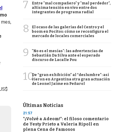
7
Entre "mal compañero" y "mal perdedor",
el
altísima tensión en vivo entre dos
integrantes de programa radial
smo
o mes,
8
El ocaso de las galerías del Centro y el
boom en Pocitos: cómo se reconfigura el
e
mercado de locales comerciales
9
"No es el mesías": las advertencias de
Sebastián Da Silva ante el esperado
discurso de Lacalle Pou
e
10
De “gran exhibición” al “deslumbre”: así
vieron en Argentina otra gran actuación
de Leonel Jaime en Peñarol
 US$
Últimas Noticias
21:57
"¡Volvé a Adeom!": el filoso comentario
de Yesty Prieto a Valeria Ripoll en
plena Cena de Famosos