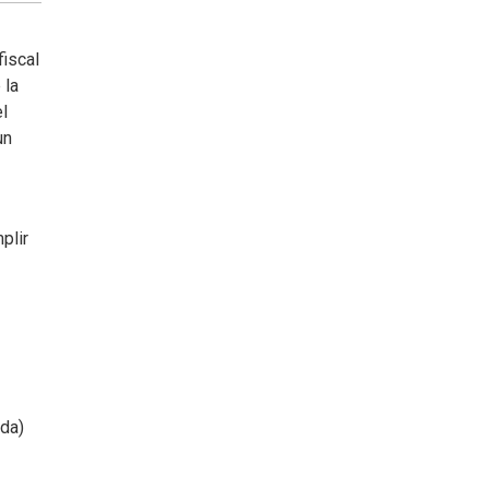
fiscal
 la
el
un
plir
da)