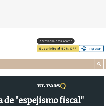
Suscribite al 50% OFF
Ingresar
M
o
s
t
r
a
r
 de "espejismo fiscal"
b
�