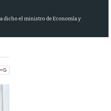
s
q
u
e
ía dicho el ministro de Economía y
d
a
 en