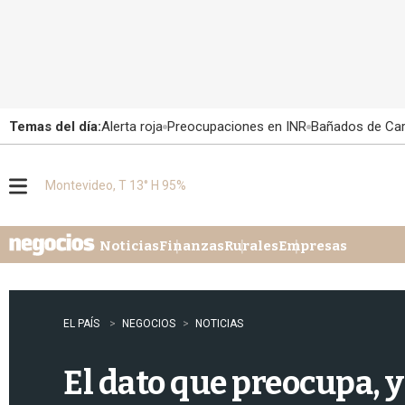
Temas del día:
Alerta roja
Preocupaciones en INR
Bañados de Ca
Montevideo, T 13° H 95%
M
e
n
u
Noticias
Finanzas
Rurales
Empresas
EL PAÍS
NEGOCIOS
NOTICIAS
El dato que preocupa, 