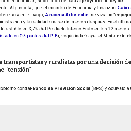
dades económicas, sobre todo de cara al
proyecto de ley de
to. Al punto tal, que el ministro de Economía y Finanzas,
Gabri
antecesora en el cargo,
Azucena Arbeleche
, se vivía un "
espeji
ministración y la realidad que se dio meses después. En el últim
ó estable en 3,7% del Producto Interno Bruto en los 12 meses
riorado en 0,3 puntos del PIB
), según indicó ayer el
Ministerio d
 transportistas y ruralistas por una decisión d
e "tensión"
gobierno central-
Banco de Previsión Social
(BPS) y equivale a