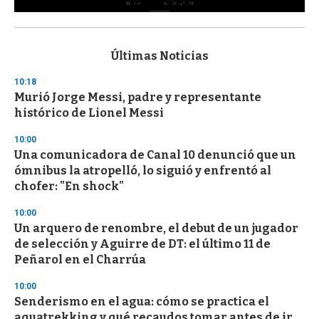
0
s
e
c
Últimas Noticias
o
n
10:18
d
Murió Jorge Messi, padre y representante
s
o
histórico de Lionel Messi
f
3
10:00
3
s
Una comunicadora de Canal 10 denunció que un
e
ómnibus la atropelló, lo siguió y enfrentó al
c
chofer: "En shock"
o
n
d
10:00
s
Un arquero de renombre, el debut de un jugador
de selección y Aguirre de DT: el último 11 de
Peñarol en el Charrúa
10:00
Senderismo en el agua: cómo se practica el
aquatrekking y qué recaudos tomar antes de ir