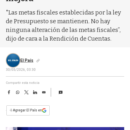
a
"Las metas fiscales establecidas por la ley
de Presupuesto se mantienen. No hay
ninguna alteración de las metas fiscales”,
dijo de cara a la Rendición de Cuentas.
El País
30/05/2026, 03:30
Compartir esta noticia
F
W
T
L
E
a
h
w
i
m
c
a
i
n
a
e
t
t
k
i
+
Agregar El País en
b
s
t
e
l
o
A
e
d
o
p
r
I