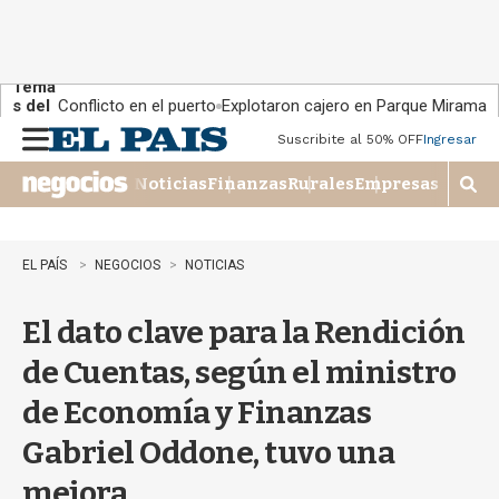
Tema
s del
Conflicto en el puerto
Explotaron cajero en Parque Miramar
día:
Suscribite al 50% OFF
Ingresar
M
e
Noticias
Finanzas
Rurales
Empresas
n
M
u
o
s
t
EL PAÍS
NEGOCIOS
NOTICIAS
r
a
El dato clave para la Rendición
r
b
de Cuentas, según el ministro
�
s
de Economía y Finanzas
q
u
Gabriel Oddone, tuvo una
e
d
mejora