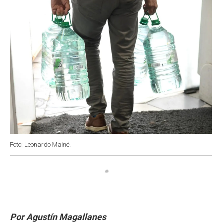
k
p
n
Foto: Leonardo Mainé.
Por Agustín Magallanes