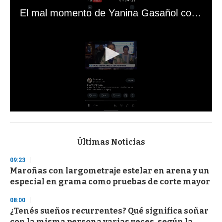
El mal momento de Yanina Gasañol con un hincha argentino en "Subrayado"
0
s
e
c
Últimas Noticias
o
n
09:23
d
Maroñas con largometraje estelar en arena y un
s
o
especial en grama como pruebas de corte mayor
f
3
08:00
3
s
¿Tenés sueños recurrentes? Qué significa soñar
e
con la misma persona varias veces, según la