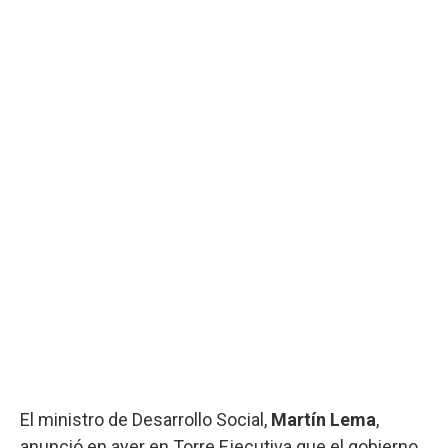
El ministro de Desarrollo Social,
Martín Lema
,
anunció en ayer en Torre Ejecutiva que el gobierno