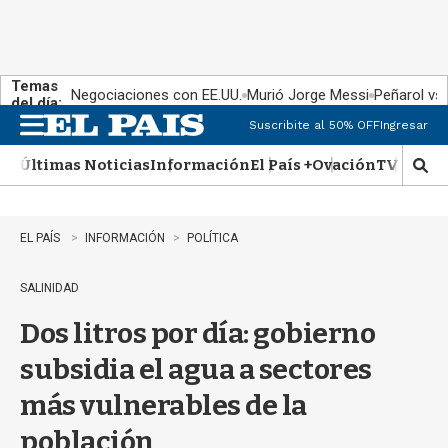
Temas
Negociaciones con EE.UU.
Murió Jorge Messi
Peñarol vs
del día:
Suscribite al 50% OFF
Ingresar
M
e
Últimas Noticias
Información
El País +
Ovación
TV Show
n
M
u
o
s
t
EL PAÍS
INFORMACIÓN
POLÍTICA
r
a
SALINIDAD
r
b
Dos litros por día: gobierno
�
s
subsidia el agua a sectores
q
u
más vulnerables de la
e
d
población