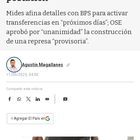
a
Mides afina detalles con BPS para activar
transferencias en “próximos días”; OSE
aprobó por “unanimidad” la construcción
de una represa “provisoria”.
Agustín Magallanes
11/05/2023, 04:00
Compartir esta noticia
F
W
T
L
E
a
h
w
i
m
c
a
i
n
a
e
t
t
k
i
+
Agregar El País en
b
s
t
e
l
o
A
e
d
o
p
r
I