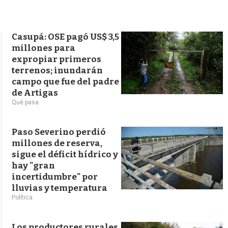
s
q
u
e
Casupá: OSE pagó US$ 3,5
d
millones para
a
expropiar primeros
terrenos; inundarán
campo que fue del padre
de Artigas
Qué pasa
Paso Severino perdió
millones de reserva,
sigue el déficit hídrico y
hay "gran
incertidumbre" por
lluvias y temperatura
Política
Los productores rurales