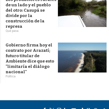
de un lado y el pueblo
del otro: Casupá se
divide por la
construcción de la
represa
Qué pasa
Gobierno firma hoy el
contrato por Arazatí;
futuro titular de
Ambiente dice que esto
"limitaría el diálogo
nacional"
Política