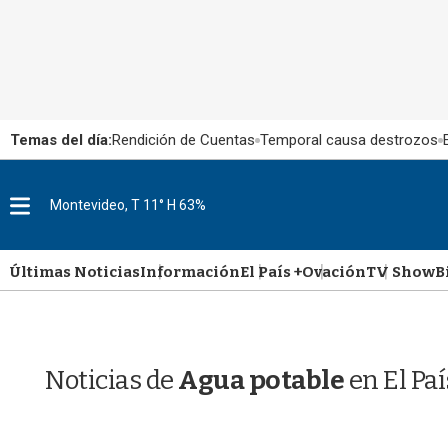
Temas del día:
Rendición de Cuentas
Temporal causa destrozos
M
Montevideo, T 11° H 63%
e
n
u
Últimas Noticias
Información
El País +
Ovación
TV Show
B
Noticias de
Agua potable
en El Pa