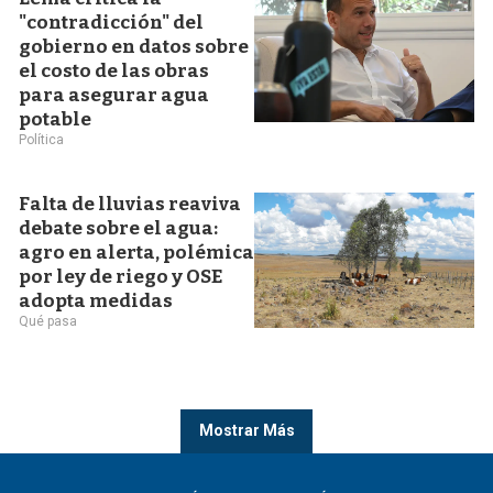
"contradicción" del
gobierno en datos sobre
el costo de las obras
para asegurar agua
potable
Política
Falta de lluvias reaviva
debate sobre el agua:
agro en alerta, polémica
por ley de riego y OSE
adopta medidas
Qué pasa
Mostrar Más