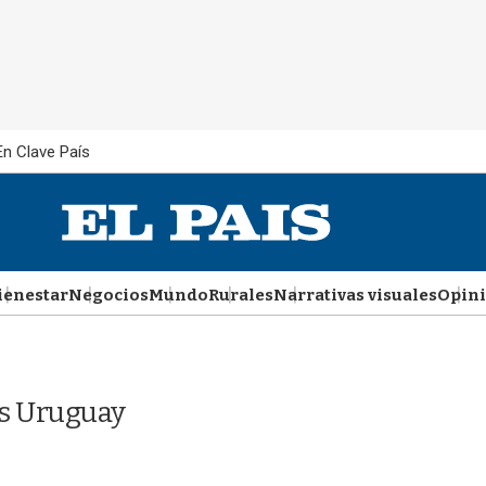
En Clave País
ienestar
Negocios
Mundo
Rurales
Narrativas visuales
Opin
ís Uruguay