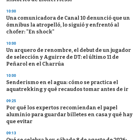
f
3
10:00
3
s
Una comunicadora de Canal 10 denunció que un
e
ómnibus la atropelló, lo siguió y enfrentó al
c
chofer: "En shock"
o
n
d
10:00
s
Un arquero de renombre, el debut de un jugador
de selección y Aguirre de DT: el último 11 de
Peñarol en el Charrúa
10:00
Senderismo en el agua: cómo se practica el
aquatrekking y qué recaudos tomar antes de ir
09:25
Por qué los expertos recomiendan el papel
aluminio para guardar billetes en casa y qué hay
que evitar
09:13
Qué se celebra hoy, sábado 8 de agosto de 2026: