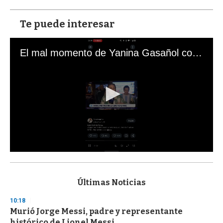
Te puede interesar
El mal momento de Yanina Gasañol con un hincha argentino en "Subrayado"
0
s
e
c
Últimas Noticias
o
n
10:18
d
Murió Jorge Messi, padre y representante
s
o
histórico de Lionel Messi