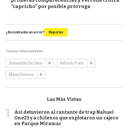
primeras comparecencias y Perrone critica
“capricho” por posible prórroga
¿Encontraste un error?
Reportar
Temas relacionados
Sebastián Da Silva
Alfredo Fratti
María Dolores
Las Más Vistas
1
Así detuvieron al cantante de trap Nahuel
One23 y a chilenos que explotaron un cajero
en Parque Miramar