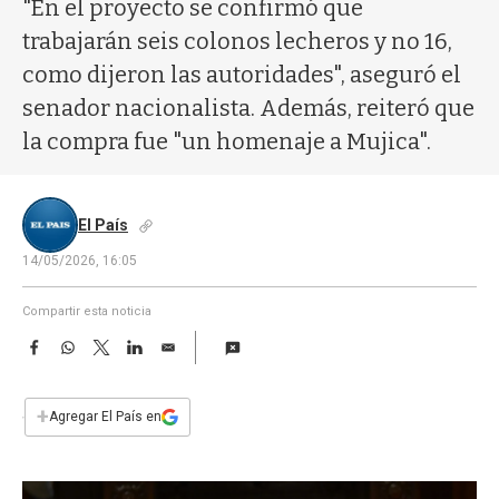
a
"En el proyecto se confirmó que
trabajarán seis colonos lecheros y no 16,
como dijeron las autoridades", aseguró el
senador nacionalista. Además, reiteró que
la compra fue "un homenaje a Mujica".
El País
14/05/2026, 16:05
Compartir esta noticia
F
W
T
L
E
a
h
w
i
m
c
a
i
n
a
e
t
t
k
i
+
Agregar El País en
b
s
t
e
l
o
A
e
d
o
p
r
I
k
p
n