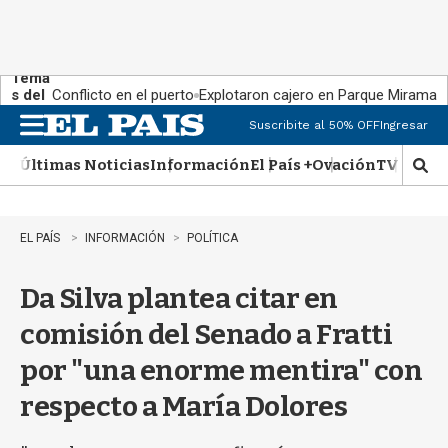
Tema
s del
Conflicto en el puerto
Explotaron cajero en Parque Miramar
día:
Suscribite al 50% OFF
Ingresar
M
e
Últimas Noticias
Información
El País +
Ovación
TV Show
n
M
u
o
s
t
EL PAÍS
INFORMACIÓN
POLÍTICA
r
a
Da Silva plantea citar en
r
b
comisión del Senado a Fratti
�
s
por "una enorme mentira" con
q
u
respecto a María Dolores
e
d