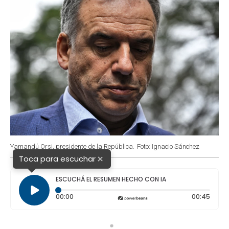
Yamandú Orsi, presidente de la República.
Foto: Ignacio Sánchez
×
Toca para escuchar
ESCUCHÁ EL RESUMEN HECHO CON IA
Tiempo transcurrido: 0 segundos
Durac
00:00
00:45