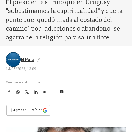
a
El presidente afirmó que en Uruguay
"subestimamos la espiritualidad" y que la
gente que "quedó tirada al costado del
camino" por "adicciones o abandono" se
agarra de la religión para salir a flote.
El País
14/05/2026, 13:09
Compartir esta noticia
F
W
T
L
E
a
h
w
i
m
c
a
i
n
a
e
t
t
k
i
+
Agregar El País en
b
s
t
e
l
o
A
e
d
o
p
r
I
k
p
n