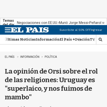
Temas
Negociaciones con EE.UU.
Murió Jorge Messi
Peñarol vs
del día:
Suscribite al 50% OFF
Ingresar
M
e
Últimas Noticias
Información
El País +
Ovación
TV Show
n
M
u
o
s
t
EL PAÍS
INFORMACIÓN
POLÍTICA
r
a
La opinión de Orsi sobre el rol
r
b
de las religiones: Uruguay es
�
s
"superlaico, y nos fuimos de
q
u
mambo"
e
d