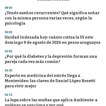
o
n
08:00
d
¿Tenés sueños recurrentes? Qué significa soñar
s
o
con la misma persona varias veces, según la
f
psicología
3
3
s
06:00
e
Unidad Indexada hoy: cuánto cotiza la UI este
c
domingo 9 de agosto de 2026 en pesos uruguayos
o
n
d
05:00
s
¿Por qué la diabetes y la depresión forman una
pareja cada vez más común?
04:30
Experto en medicina del estrés llega a
Montevideo: las claves de Daniel López Rosetti
para vivir mejor
04:10
La lupa sobre las multas que aplica Ambiente: a
quiénes se sanciona y por qué