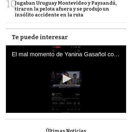
10
Jugaban Uruguay Montevideo y Paysandú,
tiraron la pelota afuera y se produjo un
insólito accidente en la ruta
Te puede interesar
El mal momento de Yanina Gasañol con un hincha argentino en "Subrayado"
0
s
e
c
Últimas Noticias