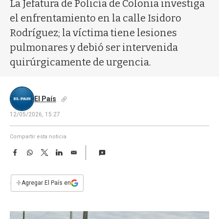
a
La Jefatura de Policía de Colonia investiga
el enfrentamiento en la calle Isidoro
Rodríguez; la víctima tiene lesiones
pulmonares y debió ser intervenida
quirúrgicamente de urgencia.
El País
12/05/2026, 15:27
Compartir esta noticia
F
W
T
L
E
a
h
w
i
m
c
a
i
n
a
e
t
t
k
i
+
Agregar El País en
b
s
t
e
l
o
A
e
d
o
p
r
I
k
p
n