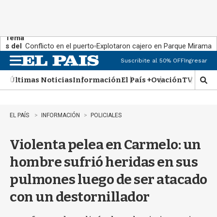
Tema
s del
Conflicto en el puerto
Explotaron cajero en Parque Miramar
día:
Suscribite al 50% OFF
Ingresar
M
e
Últimas Noticias
Información
El País +
Ovación
TV Show
n
M
u
o
s
t
EL PAÍS
INFORMACIÓN
POLICIALES
r
a
Violenta pelea en Carmelo: un
r
b
hombre sufrió heridas en sus
�
s
pulmones luego de ser atacado
q
u
con un destornillador
e
d