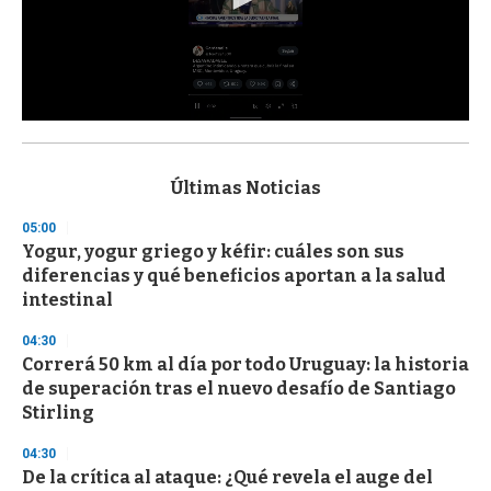
0
s
e
c
Últimas Noticias
o
n
05:00
d
Yogur, yogur griego y kéfir: cuáles son sus
s
o
diferencias y qué beneficios aportan a la salud
f
intestinal
3
3
s
04:30
e
Correrá 50 km al día por todo Uruguay: la historia
c
de superación tras el nuevo desafío de Santiago
o
n
Stirling
d
s
04:30
De la crítica al ataque: ¿Qué revela el auge del