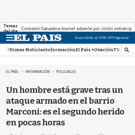
Temas
Conexión Ganadera
Inumet advierte por ciclón extratropi
del día:
Suscribite al 50% OFF
Ingresar
M
e
Últimas Noticias
Información
El País +
Ovación
TV Show
n
M
u
o
s
t
EL PAÍS
INFORMACIÓN
POLICIALES
r
a
Un hombre está grave tras un
r
b
ataque armado en el barrio
�
s
Marconi: es el segundo herido
q
u
en pocas horas
e
d