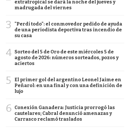
extratropical se dará la noche del jueves y
madrugada del viernes
3
"Perdí todo": el conmovedor pedido de ayuda
de una periodista deportiva tras incendio de
su casa
4
Sorteo del 5 de Oro de este miércoles 5 de
agosto de 2026: números sorteados, pozos y
aciertos
5
El primer gol del argentino Leonel Jaime en
Peñarol: en una final y con una definición de
lujo
6
Conexión Ganadera: Justicia prorrogó las
cautelares; Cabral denunció amenazas y
Carrasco reclamó traslados