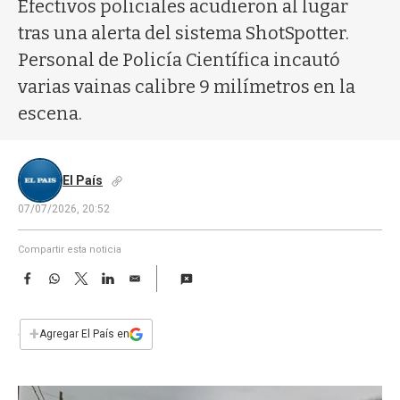
a
Efectivos policiales acudieron al lugar
tras una alerta del sistema ShotSpotter.
Personal de Policía Científica incautó
varias vainas calibre 9 milímetros en la
escena.
El País
07/07/2026, 20:52
Compartir esta noticia
F
W
T
L
E
a
h
w
i
m
c
a
i
n
a
e
t
t
k
i
+
Agregar El País en
b
s
t
e
l
o
A
e
d
o
p
r
I
k
p
n