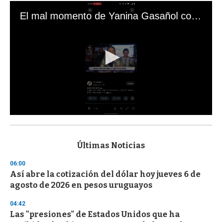
El mal momento de Yanina Gasañol con un hincha argentino en "Subrayado"
0
s
e
c
Últimas Noticias
o
n
06:00
d
Así abre la cotización del dólar hoy jueves 6 de
s
o
agosto de 2026 en pesos uruguayos
f
3
04:42
3
s
Las "presiones" de Estados Unidos que ha
e