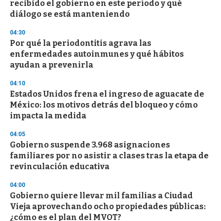
recibido el gobierno en este período y qué
c
diálogo se está manteniendo
o
n
d
04:30
s
Por qué la periodontitis agrava las
enfermedades autoinmunes y qué hábitos
ayudan a prevenirla
04:10
Estados Unidos frena el ingreso de aguacate de
México: los motivos detrás del bloqueo y cómo
impacta la medida
04:05
Gobierno suspende 3.968 asignaciones
familiares por no asistir a clases tras la etapa de
revinculación educativa
04:00
Gobierno quiere llevar mil familias a Ciudad
Vieja aprovechando ocho propiedades públicas:
¿cómo es el plan del MVOT?