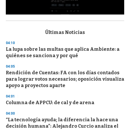
0
s
e
c
Últimas Noticias
o
n
04:10
d
La lupa sobre las multas que aplica Ambiente: a
s
o
quiénes se sanciona y por qué
f
3
04:05
3
s
Rendición de Cuentas: FA con los días contados
e
para lograr votos necesarios; oposición visualiza
c
apoyo a proyectos aparte
o
n
d
04:01
s
Columna de APPCU: de cal y de arena
04:00
“La tecnología ayuda; la diferencia la hace una
decisión humana”: Alejandro Curcio analiza el