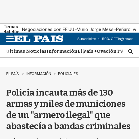
Temas
Negociaciones con EE.UU.
Murió Jorge Messi
Peñarol vs
del día:
Suscribite al 50% OFF
Ingresar
M
e
Últimas Noticias
Información
El País +
Ovación
TV Show
n
M
u
o
s
t
EL PAÍS
INFORMACIÓN
POLICIALES
r
a
Policía incauta más de 130
r
b
armas y miles de municiones
�
s
de un "armero ilegal" que
q
u
abastecía a bandas criminales
e
d