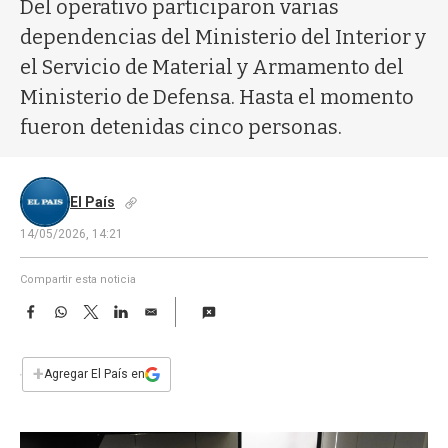
a
Del operativo participaron varias
dependencias del Ministerio del Interior y
el Servicio de Material y Armamento del
Ministerio de Defensa. Hasta el momento
fueron detenidas cinco personas.
El País
14/05/2026, 14:21
Compartir esta noticia
F
W
T
L
E
a
h
w
i
m
c
a
i
n
a
e
t
t
k
i
+
Agregar El País en
b
s
t
e
l
o
A
e
d
o
p
r
I
k
p
n