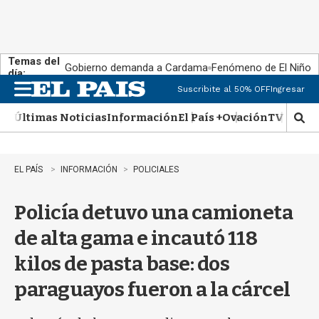
Temas del
Gobierno demanda a Cardama
Fenómeno de El Niño
día:
Suscribite al 50% OFF
Ingresar
M
e
Últimas Noticias
Información
El País +
Ovación
TV Show
n
M
u
o
s
t
EL PAÍS
INFORMACIÓN
POLICIALES
r
a
Policía detuvo una camioneta
r
b
de alta gama e incautó 118
�
s
kilos de pasta base: dos
q
u
paraguayos fueron a la cárcel
e
d