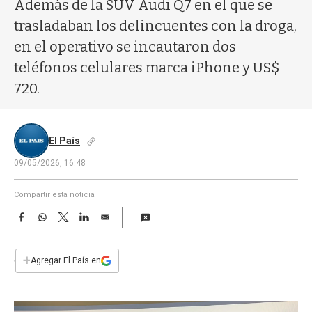
a
Además de la SUV Audi Q7 en el que se
trasladaban los delincuentes con la droga,
en el operativo se incautaron dos
teléfonos celulares marca iPhone y US$
720.
El País
09/05/2026, 16:48
Compartir esta noticia
F
W
T
L
E
a
h
w
i
m
c
a
i
n
a
e
t
t
k
i
+
Agregar El País en
b
s
t
e
l
o
A
e
d
o
p
r
I
k
p
n