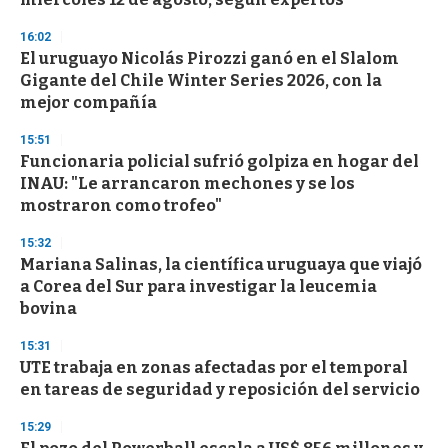
f
3
16:02
3
s
El uruguayo Nicolás Pirozzi ganó en el Slalom
e
Gigante del Chile Winter Series 2026, con la
c
mejor compañía
o
n
d
15:51
s
Funcionaria policial sufrió golpiza en hogar del
INAU: "Le arrancaron mechones y se los
mostraron como trofeo"
15:32
Mariana Salinas, la científica uruguaya que viajó
a Corea del Sur para investigar la leucemia
bovina
15:31
UTE trabaja en zonas afectadas por el temporal
en tareas de seguridad y reposición del servicio
15:29