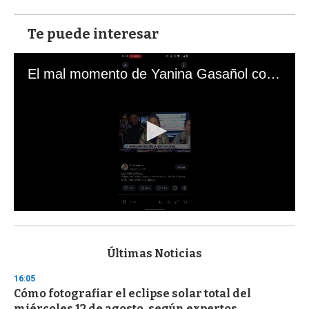
Te puede interesar
El mal momento de Yanina Gasañol con un hincha argentino en "Subrayado"
0
s
e
c
Últimas Noticias
o
n
16:05
d
Cómo fotografiar el eclipse solar total del
s
o
miércoles 12 de agosto, según expertos