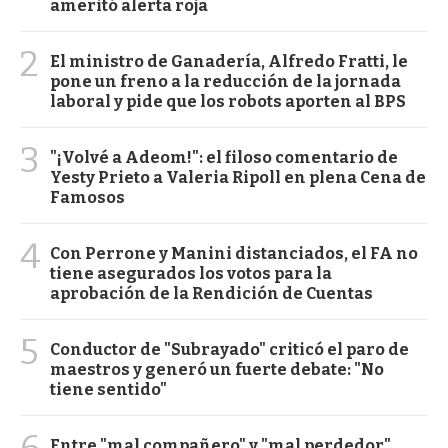
ameritó alerta roja
2
El ministro de Ganadería, Alfredo Fratti, le
pone un freno a la reducción de la jornada
laboral y pide que los robots aporten al BPS
3
"¡Volvé a Adeom!": el filoso comentario de
Yesty Prieto a Valeria Ripoll en plena Cena de
Famosos
4
Con Perrone y Manini distanciados, el FA no
tiene asegurados los votos para la
aprobación de la Rendición de Cuentas
5
Conductor de "Subrayado" criticó el paro de
maestros y generó un fuerte debate: "No
tiene sentido"
6
Entre "mal compañero" y "mal perdedor",