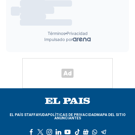
EL PAÍS STAFF
AYUDA
POLÍTICAS DE PRIVACIDAD
MAPA DEL SITIO
ANUNCIANTES
f
t
i
l
y
t
g
w
t