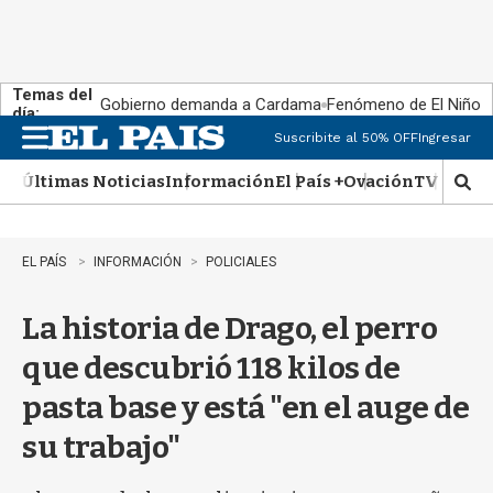
Temas del
Gobierno demanda a Cardama
Fenómeno de El Niño
día:
Suscribite al 50% OFF
Ingresar
M
e
Últimas Noticias
Información
El País +
Ovación
TV Show
n
M
u
o
s
t
EL PAÍS
INFORMACIÓN
POLICIALES
r
a
La historia de Drago, el perro
r
b
que descubrió 118 kilos de
�
s
pasta base y está "en el auge de
q
u
su trabajo"
e
d