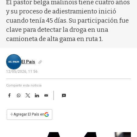
a
El pastor belga malinois tiene cuatro años
y su proceso de adiestramiento inició
cuando tenía 45 días. Su participación fue
clave para detectar la droga en una
camioneta de alta gama en ruta 1.
El País
12/05/2026, 11:56
Compartir esta noticia
F
W
T
L
E
a
h
w
i
m
c
a
i
n
a
e
t
t
k
i
+
Agregar El País en
b
s
t
e
l
o
A
e
d
o
p
r
I
k
p
n