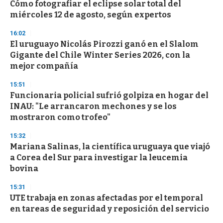
Cómo fotografiar el eclipse solar total del
s
o
miércoles 12 de agosto, según expertos
f
3
16:02
3
s
El uruguayo Nicolás Pirozzi ganó en el Slalom
e
Gigante del Chile Winter Series 2026, con la
c
mejor compañía
o
n
d
15:51
s
Funcionaria policial sufrió golpiza en hogar del
INAU: "Le arrancaron mechones y se los
mostraron como trofeo"
15:32
Mariana Salinas, la científica uruguaya que viajó
a Corea del Sur para investigar la leucemia
bovina
15:31
UTE trabaja en zonas afectadas por el temporal
en tareas de seguridad y reposición del servicio