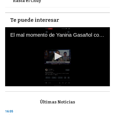
hasta el Chuy
Te puede interesar
El mal momento de Yanina Gasañol con un hincha argentino en "Subrayado"
0
s
e
c
Últimas Noticias
o
n
16:05
d