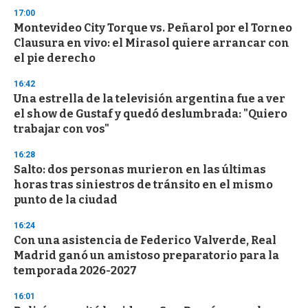
n
17:00
d
Montevideo City Torque vs. Peñarol por el Torneo
s
o
Clausura en vivo: el Mirasol quiere arrancar con
f
el pie derecho
3
3
s
16:42
e
Una estrella de la televisión argentina fue a ver
c
el show de Gustaf y quedó deslumbrada: "Quiero
o
n
trabajar con vos"
d
s
16:28
Salto: dos personas murieron en las últimas
horas tras siniestros de tránsito en el mismo
punto de la ciudad
16:24
Con una asistencia de Federico Valverde, Real
Madrid ganó un amistoso preparatorio para la
temporada 2026-2027
16:01