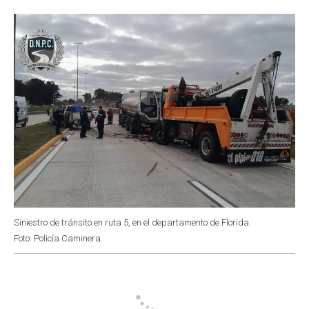
o
p
r
I
k
p
n
Siniestro de tránsito en ruta 5, en el departamento de Florida.
Foto: Policía Caminera.