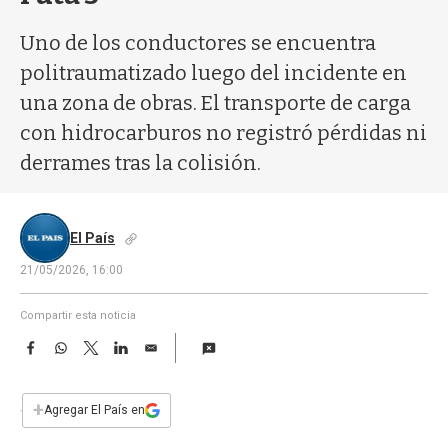
a
Uno de los conductores se encuentra
politraumatizado luego del incidente en
una zona de obras. El transporte de carga
con hidrocarburos no registró pérdidas ni
derrames tras la colisión.
El País
21/05/2026, 16:00
Compartir esta noticia
F
W
T
L
E
a
h
w
i
m
c
a
i
n
a
e
t
t
k
i
+
Agregar El País en
b
s
t
e
l
o
A
e
d