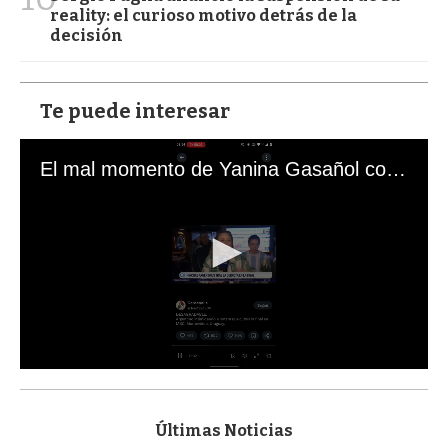
reality: el curioso motivo detrás de la
decisión
Te puede interesar
El mal momento de Yanina Gasañol con un hincha argentino en "Subrayado"
0
s
e
c
Últimas Noticias
o