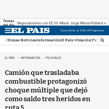
Temas
Negociaciones con EE.UU.
Murió Jorge Messi
Peñarol vs
del día:
Suscribite al 50% OFF
Ingresar
M
e
Últimas Noticias
Información
El País +
Ovación
TV Show
n
M
u
o
s
t
EL PAÍS
INFORMACIÓN
POLICIALES
r
a
Camión que trasladaba
r
b
combustible protagonizó
�
s
choque múltiple que dejó
q
u
como saldo tres heridos en
e
d
ruta 5