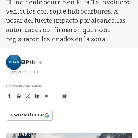
a
El incidente ocurrió en Ruta 3 e involucró
vehículos con soja e hidrocarburos. A
pesar del fuerte impacto por alcance, las
autoridades confirmaron que no se
registraron lesionados en la zona.
El País
13/05/2026, 20:10
Compartir esta noticia
F
W
T
L
E
a
h
w
i
m
c
a
i
n
a
e
t
t
k
i
+
Agregar El País en
b
s
t
e
l
o
A
e
d
o
p
r
I
k
p
n