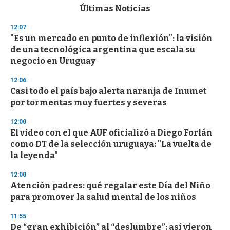
c
Últimas Noticias
o
n
12:07
d
"Es un mercado en punto de inflexión": la visión
s
o
de una tecnológica argentina que escala su
f
negocio en Uruguay
3
3
s
12:06
e
Casi todo el país bajo alerta naranja de Inumet
c
por tormentas muy fuertes y severas
o
n
d
12:00
s
El video con el que AUF oficializó a Diego Forlán
como DT de la selección uruguaya: "La vuelta de
la leyenda"
12:00
Atención padres: qué regalar este Día del Niño
para promover la salud mental de los niños
11:55
De “gran exhibición” al “deslumbre”: así vieron