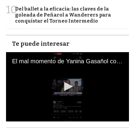
10
Del ballet a la eficacia: las claves de la
goleada de Peñarol a Wanderers para
conquistar el Torneo Intermedio
Te puede interesar
El mal momento de Yanina Gasañol con un hincha argentino en "Subrayado"
0
s
e