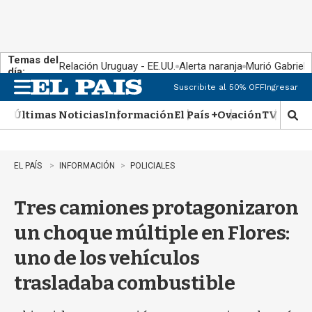
Temas del
Relación Uruguay - EE.UU.
Alerta naranja
Murió Gabriel 
día:
Suscribite al 50% OFF
Ingresar
M
e
Últimas Noticias
Información
El País +
Ovación
TV Show
n
M
u
o
s
t
EL PAÍS
INFORMACIÓN
POLICIALES
r
a
Tres camiones protagonizaron
r
b
un choque múltiple en Flores:
�
s
uno de los vehículos
q
u
trasladaba combustible
e
d