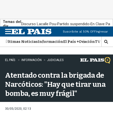
Temas del
Discurso Lacalle Pou
Partido suspendido
En Clave País
día:
Suscribite al 50% OFF
Ingresar
M
e
Últimas Noticias
Información
El País +
Ovación
TV Show
n
M
u
o
s
t
EL PAÍS
INFORMACIÓN
JUDICIALES
r
a
Atentado contra la brigada de
r
b
Narcóticos: "Hay que tirar una
�
s
bomba, es muy frágil"
q
u
e
d
30/05/2020, 02:13