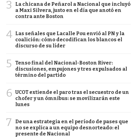
3
La chicana de Peñarol a Nacional que incluyó
a Maxi Silvera, justo en el día que anotó en
contra ante Boston
4
Las señales que Lacalle Pou envió al PN y la
coalición: cómo decodifican los blancos el
discurso de su líder
5
Tenso final del Nacional-Boston River:
discusiones, empujones y tres expulsados al
término del partido
6
UCOT extiende el paro tras el secuestro de un
chofer y un ómnibus: se movilizarán este
lunes
7
De una estrategia en el período de pases que
no se explica a un equipo desnorteado: el
presente de Nacional