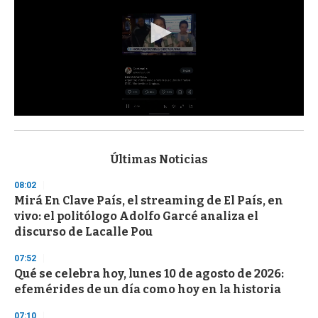
0
s
e
c
Últimas Noticias
o
n
08:02
d
Mirá En Clave País, el streaming de El País, en
s
o
vivo: el politólogo Adolfo Garcé analiza el
f
discurso de Lacalle Pou
3
3
s
07:52
e
Qué se celebra hoy, lunes 10 de agosto de 2026:
c
efemérides de un día como hoy en la historia
o
n
d
07:10