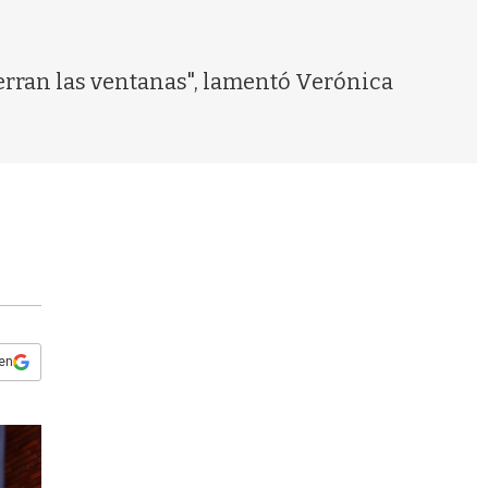
s
q
u
e
erran las ventanas", lamentó Verónica
d
a
 en