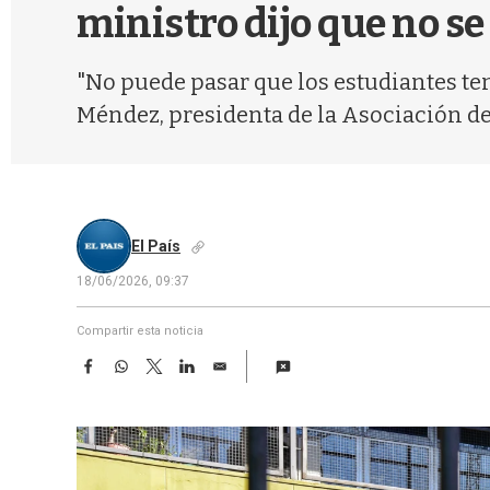
ministro dijo que no se
"No puede pasar que los estudiantes te
Méndez, presidenta de la Asociación d
El País
18/06/2026, 09:37
Compartir esta noticia
F
W
T
L
E
a
h
w
i
m
c
a
i
n
a
e
t
t
k
i
b
s
t
e
l
o
A
e
d