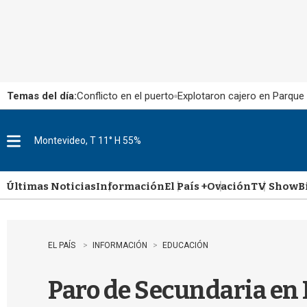
Temas del día:
Conflicto en el puerto
Explotaron cajero en Parque
Montevideo, T 11° H 55%
M
e
n
u
Últimas Noticias
Información
El País +
Ovación
TV Show
B
EL PAÍS
INFORMACIÓN
EDUCACIÓN
Paro de Secundaria en