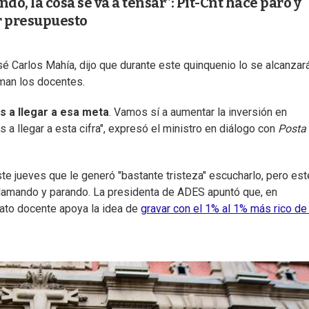
do, la cosa se va a tensar”: Pit-Cnt hace paro y
r presupuesto
sé Carlos Mahía, dijo que durante este quinquenio lo se alcanzará
man los docentes.
 a llegar a esa meta
. Vamos sí a aumentar la inversión en
 a llegar a esta cifra", expresó el ministro en diálogo con
Posta
te jueves que le generó "bastante tristeza" escucharlo, pero est
lamando y parando. La presidenta de ADES apuntó que, en
icato docente apoya la idea de
gravar con el 1% al 1% más rico de 