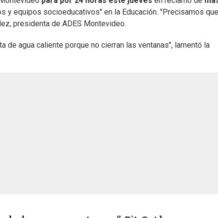
 Montevideo
para por 24 horas este jueves
en reclamo de
má
gos y equipos socioeducativos" en la Educación. "Precisamos qu
ndez, presidenta de ADES Montevideo.
a de agua caliente porque no cierran las ventanas", lamentó la