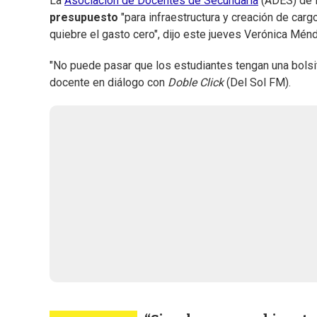
La
Asociación de Docentes de Secundaria
(ADES) de
presupuesto
"para infraestructura y creación de car
quiebre el gasto cero", dijo este jueves Verónica Mé
"No puede pasar que los estudiantes tengan una bolsit
docente en diálogo con
Doble Click
(Del Sol FM).