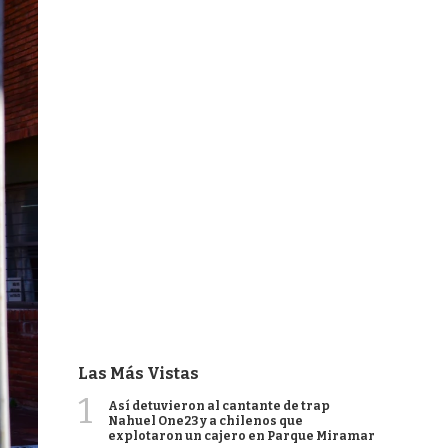
Las Más Vistas
1
Así detuvieron al cantante de trap
Nahuel One23 y a chilenos que
explotaron un cajero en Parque Miramar