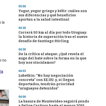
05:00
Yogur, yogur griego y kéfir: cuáles son
sus diferencias y qué beneficios
aportan a la salud intestinal
 la
04:30
Correrá 50 km al día por todo Uruguay:
la historia de superación tras el nuevo
desafío de Santiago Stirling
04:30
De la crítica al ataque: ¿Qué revela el
auge del hate sobre la forma en la que
e no
hoy nos vinculamos?
04:03
la
Lubetkin: "No hay negociación
concreta" con EE.UU. y, si llegan
deportados, tendrán prioridad
"uruguayos detenidos"
04:00
La basura de Montevideo seguirá yendo
a Felipe Cardoso hasta al menos 2055,