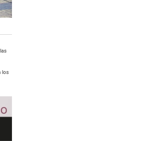
las
 los