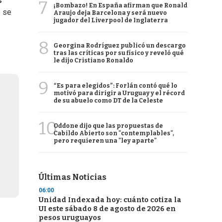
s
7
¡Bombazo! En España afirman que Ronald
e se
Araujo deja Barcelona y será nuevo
jugador del Liverpool de Inglaterra
8
Georgina Rodríguez publicó un descargo
tras las críticas por su físico y reveló qué
le dijo Cristiano Ronaldo
9
“Es para elegidos”: Forlán contó qué lo
motivó para dirigir a Uruguay y el récord
de su abuelo como DT de la Celeste
10
Oddone dijo que las propuestas de
Cabildo Abierto son "contemplables",
pero requieren una "ley aparte"
Últimas Noticias
06:00
Unidad Indexada hoy: cuánto cotiza la
UI este sábado 8 de agosto de 2026 en
pesos uruguayos