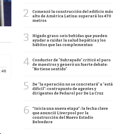
2
Comenzó la construcción del edificio más
alto de América Latina: superará los 470
metros
3
Hígado graso: seis bebidas que pueden
ayudar a cuidar la salud hepática y los
hábitos que las complementan
4
Conductor de "Subrayado" criticó el paro
de maestros y generó un fuerte debate:
"No tiene sentido"
Duración: 46 segundos
:46
5
De "la operación no se concretará" a "está
difícil": contrapunto de agentes y
dirigentes de Peñarol por De La Cruz
6
“Inicia una nueva etapa”: la fecha clave
que anunció Liverpool por la
construcción del Nuevo Estadio
Belvedere