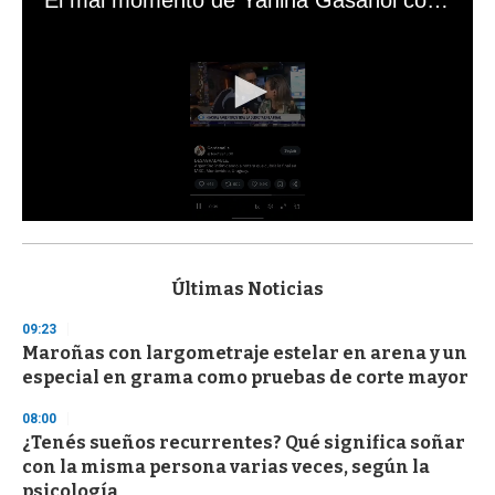
El mal momento de Yanina Gasañol con un hincha argentino en "Subrayado"
0
s
e
c
Últimas Noticias
o
n
09:23
d
Maroñas con largometraje estelar en arena y un
s
o
especial en grama como pruebas de corte mayor
f
3
08:00
3
s
¿Tenés sueños recurrentes? Qué significa soñar
e
con la misma persona varias veces, según la
c
psicología
o