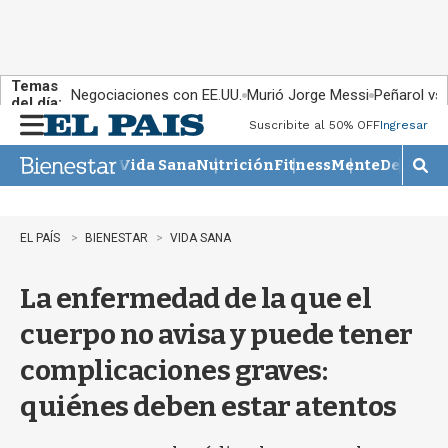
Temas
Negociaciones con EE.UU.
Murió Jorge Messi
Peñarol vs
del día:
Suscribite al 50% OFF
Ingresar
M
e
Vida Sana
Nutrición
Fitness
Mente
Descans
n
M
u
o
s
t
EL PAÍS
BIENESTAR
VIDA SANA
r
a
La enfermedad de la que el
r
b
cuerpo no avisa y puede tener
�
s
complicaciones graves:
q
u
quiénes deben estar atentos
e
d