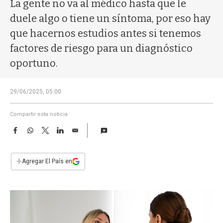
a
La gente no va al médico hasta que le
duele algo o tiene un síntoma, por eso hay
que hacernos estudios antes si tenemos
factores de riesgo para un diagnóstico
oportuno.
29/06/2025, 05:00
Compartir esta noticia
F
W
T
L
E
a
h
w
i
m
c
a
i
n
a
e
t
t
k
i
+
Agregar El País en
b
s
t
e
l
o
A
e
d
o
p
r
I
k
p
n