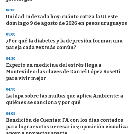
n
d
06:00
s
Unidad Indexada hoy: cuánto cotiza la UI este
domingo 9 de agosto de 2026 en pesos uruguayos
05:00
¿Por qué la diabetes y la depresión forman una
pareja cada vez más común?
04:30
Experto en medicina del estrés llega a
Montevideo: las claves de Daniel López Rosetti
para vivir mejor
04:10
La lupa sobre las multas que aplica Ambiente: a
quiénes se sanciona y por qué
04:05
Rendición de Cuentas: FA con los días contados
para lograr votos necesarios; oposición visualiza
apoyo a proyectos aparte