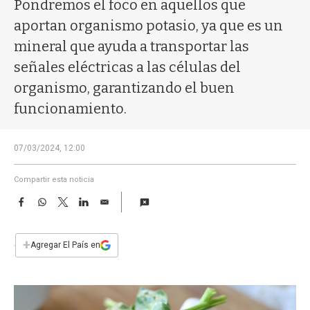
a
Pondremos el foco en aquellos que
aportan organismo potasio, ya que es un
mineral que ayuda a transportar las
señales eléctricas a las células del
organismo, garantizando el buen
funcionamiento.
07/03/2024, 12:00
Compartir esta noticia
F
W
T
L
E
a
h
w
i
m
c
a
i
n
a
e
t
t
k
i
+
Agregar El País en
b
s
t
e
l
o
A
e
d
o
p
r
I
k
p
n