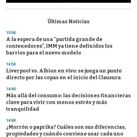
0
s
e
c
Últimas Noticias
o
n
15:00
d
A la espera de una "partida grande de
s
o
contenedores", IMM ya tiene definidos los
f
barrios para el nuevo modelo
3
3
s
14:50
e
Liverpool vs. Albion en vivo: se juega un punto
c
directo por las copas en el inicio del Clausura
o
n
d
14:00
s
Más allá del consumo: las decisiones financieras
clave para vivir con menos estrés y más
tranquilidad
14:00
¿Morrón o paprika? Cuáles son sus diferencias,
propiedades y cuándo conviene usar cada uno