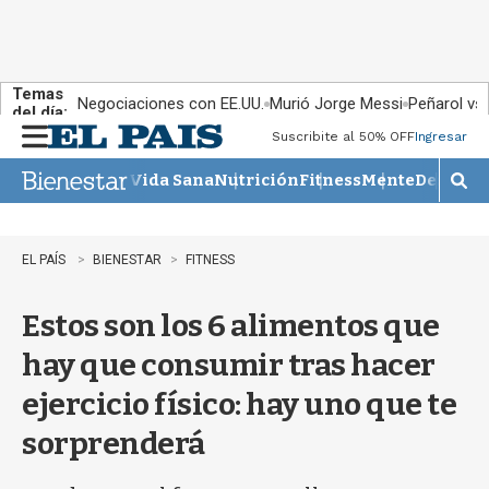
Temas
Negociaciones con EE.UU.
Murió Jorge Messi
Peñarol vs
del día:
Suscribite al 50% OFF
Ingresar
M
e
Vida Sana
Nutrición
Fitness
Mente
Descans
n
M
u
o
s
t
EL PAÍS
BIENESTAR
FITNESS
r
a
Estos son los 6 alimentos que
r
b
hay que consumir tras hacer
�
s
ejercicio físico: hay uno que te
q
u
sorprenderá
e
d