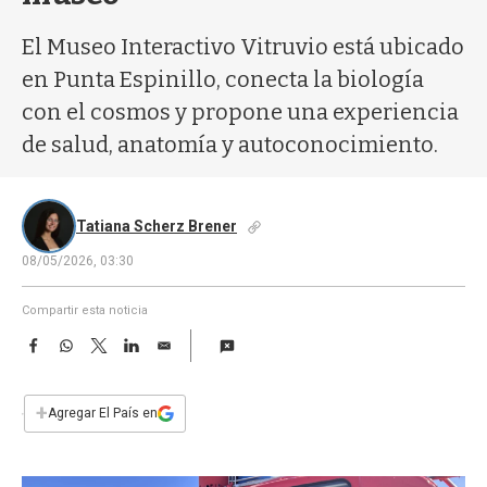
a
El Museo Interactivo Vitruvio está ubicado
en Punta Espinillo, conecta la biología
con el cosmos y propone una experiencia
de salud, anatomía y autoconocimiento.
Tatiana Scherz Brener
08/05/2026, 03:30
Compartir esta noticia
F
W
T
L
E
a
h
w
i
m
c
a
i
n
a
e
t
t
k
i
+
Agregar El País en
b
s
t
e
l
o
A
e
d
o
p
r
I