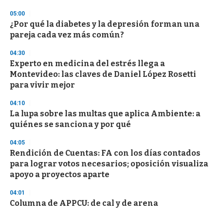
3
05:00
3
s
¿Por qué la diabetes y la depresión forman una
e
pareja cada vez más común?
c
o
04:30
n
d
Experto en medicina del estrés llega a
s
Montevideo: las claves de Daniel López Rosetti
para vivir mejor
04:10
La lupa sobre las multas que aplica Ambiente: a
quiénes se sanciona y por qué
04:05
Rendición de Cuentas: FA con los días contados
para lograr votos necesarios; oposición visualiza
apoyo a proyectos aparte
04:01
Columna de APPCU: de cal y de arena