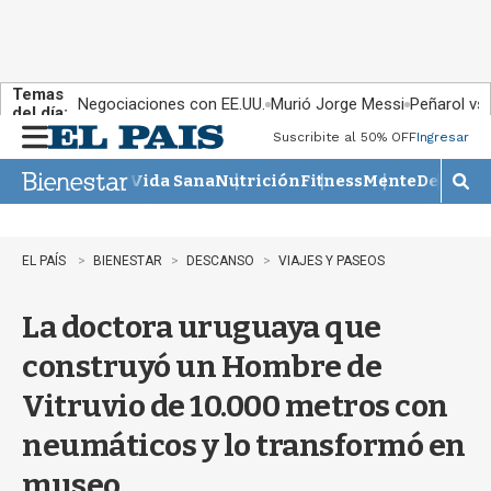
Temas
Negociaciones con EE.UU.
Murió Jorge Messi
Peñarol vs
del día:
Suscribite al 50% OFF
Ingresar
M
e
Vida Sana
Nutrición
Fitness
Mente
Descans
n
M
u
o
s
t
EL PAÍS
BIENESTAR
DESCANSO
VIAJES Y PASEOS
r
a
La doctora uruguaya que
r
b
construyó un Hombre de
�
s
Vitruvio de 10.000 metros con
q
u
neumáticos y lo transformó en
e
d
museo