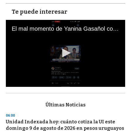
Te puede interesar
El mal momento de Yanina Gasañol con un hincha argentino en "Subrayado"
0
s
e
c
Últimas Noticias
o
n
06:00
d
Unidad Indexada hoy: cuánto cotiza la UI este
s
o
domingo 9 de agosto de 2026 en pesos uruguayos
f