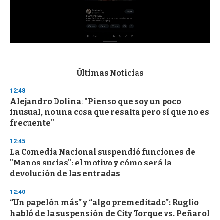
0
s
e
c
Últimas Noticias
o
n
12:48
d
Alejandro Dolina: "Pienso que soy un poco
s
o
inusual, no una cosa que resalta pero sí que no es
f
frecuente"
3
3
s
12:45
e
La Comedia Nacional suspendió funciones de
c
"Manos sucias": el motivo y cómo será la
o
n
devolución de las entradas
d
s
12:40
“Un papelón más” y “algo premeditado”: Ruglio
habló de la suspensión de City Torque vs. Peñarol