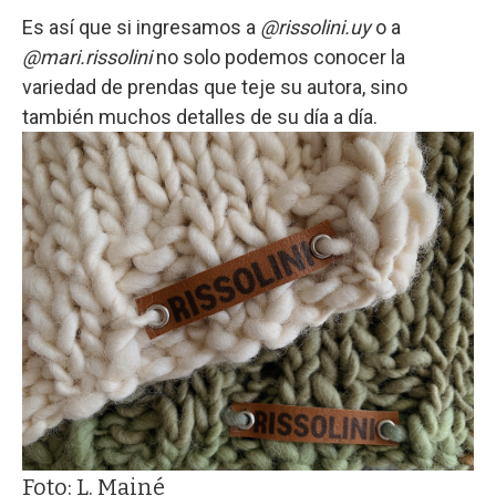
Es así que si ingresamos a
@rissolini.uy
o a
@mari.rissolini
no solo podemos conocer la
variedad de prendas que teje su autora, sino
también muchos detalles de su día a día.
Foto: L. Mainé