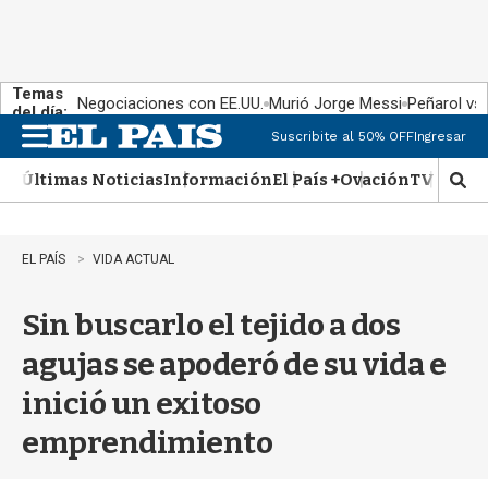
Temas
Negociaciones con EE.UU.
Murió Jorge Messi
Peñarol vs
del día:
Suscribite al 50% OFF
Ingresar
M
e
Últimas Noticias
Información
El País +
Ovación
TV Show
n
M
u
o
s
t
EL PAÍS
VIDA ACTUAL
r
a
Sin buscarlo el tejido a dos
r
b
agujas se apoderó de su vida e
�
s
inició un exitoso
q
u
emprendimiento
e
d