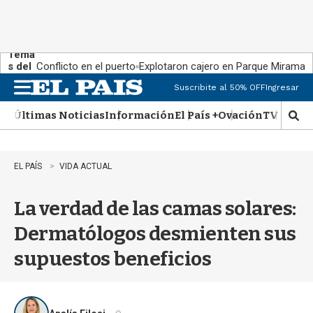
Tema
s del
Conflicto en el puerto
Explotaron cajero en Parque Miramar
día:
Suscribite al 50% OFF
Ingresar
M
e
Últimas Noticias
Información
El País +
Ovación
TV Show
n
M
u
o
s
t
EL PAÍS
VIDA ACTUAL
r
a
La verdad de las camas solares:
r
b
Dermatólogos desmienten sus
�
s
supuestos beneficios
q
u
e
d