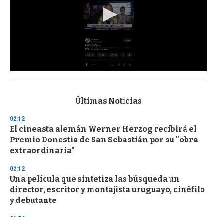
0
s
e
c
Últimas Noticias
o
n
02:12
d
El cineasta alemán Werner Herzog recibirá el
s
o
Premio Donostia de San Sebastián por su "obra
f
extraordinaria"
3
3
s
02:12
e
Una película que sintetiza las búsqueda un
c
director, escritor y montajista uruguayo, cinéfilo
o
n
y debutante
d
s