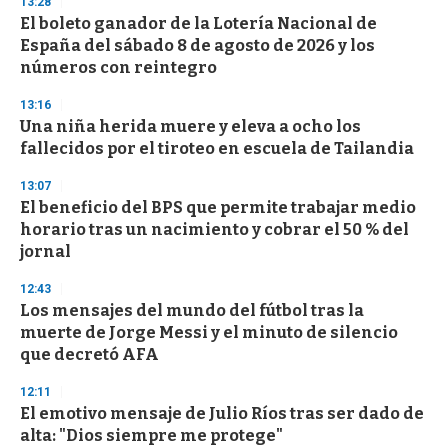
13:28
e
El boleto ganador de la Lotería Nacional de
c
España del sábado 8 de agosto de 2026 y los
o
n
números con reintegro
d
s
13:16
Una niña herida muere y eleva a ocho los
fallecidos por el tiroteo en escuela de Tailandia
13:07
El beneficio del BPS que permite trabajar medio
horario tras un nacimiento y cobrar el 50 % del
jornal
12:43
Los mensajes del mundo del fútbol tras la
muerte de Jorge Messi y el minuto de silencio
que decretó AFA
12:11
El emotivo mensaje de Julio Ríos tras ser dado de
alta: "Dios siempre me protege"