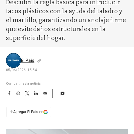
a
Descubrí la regla básica para introducir
tacos plásticos con la ayuda del taladro y
el martillo, garantizando un anclaje firme
que evite daños estructurales en la
superficie del hogar.
El País
05/06/2026, 15:54
Compartir esta noticia
F
W
T
L
E
a
h
w
i
m
c
a
i
n
a
e
t
t
k
i
+
Agregar El País en
b
s
t
e
l
o
A
e
d
o
p
r
I
k
p
n