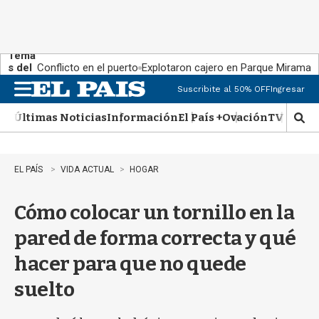
Tema
s del
Conflicto en el puerto
Explotaron cajero en Parque Miramar
día:
Suscribite al 50% OFF
Ingresar
M
e
Últimas Noticias
Información
El País +
Ovación
TV Show
n
M
u
o
s
t
EL PAÍS
VIDA ACTUAL
HOGAR
r
a
Cómo colocar un tornillo en la
r
b
pared de forma correcta y qué
�
s
hacer para que no quede
q
u
suelto
e
d