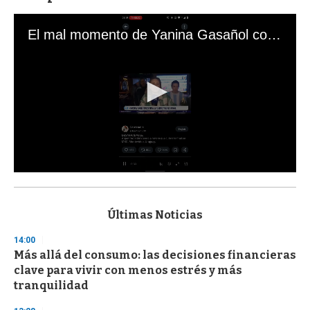
El mal momento de Yanina Gasañol con un hincha argentino en "Subrayado"
0
s
e
c
Últimas Noticias
o
n
14:00
d
Más allá del consumo: las decisiones financieras
s
o
clave para vivir con menos estrés y más
f
tranquilidad
3
3
s