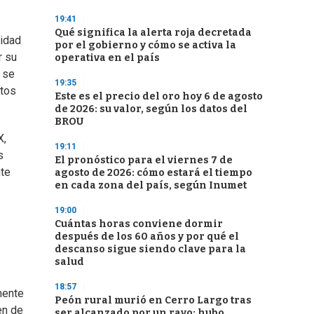
19:41
Qué significa la alerta roja decretada
lidad
por el gobierno y cómo se activa la
r su
operativa en el país
a se
19:35
stos
Este es el precio del oro hoy 6 de agosto
de 2026: su valor, según los datos del
BROU
X,
19:11
s
El pronóstico para el viernes 7 de
nte
agosto de 2026: cómo estará el tiempo
en cada zona del país, según Inumet
19:00
Cuántas horas conviene dormir
después de los 60 años y por qué el
descanso sigue siendo clave para la
salud
18:57
mente
Peón rural murió en Cerro Largo tras
en de
ser alcanzado por un rayo; hubo