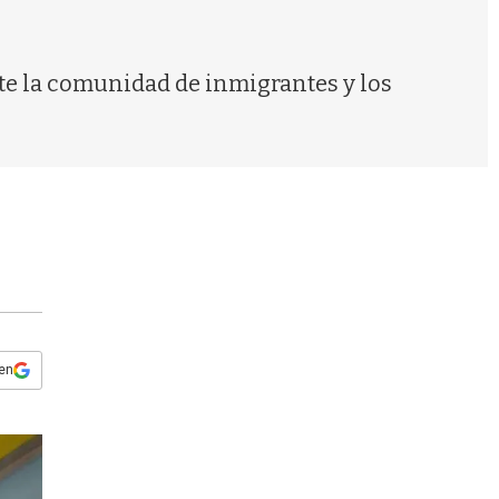
s
q
u
e
nte la comunidad de inmigrantes y los
d
a
 en