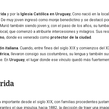
rida
y por la
Iglesia Católica en Uruguay
, Cono nació en la loca
o. De muy joven ingresó como monje benedictino y se destacó po
. Murió también siendo joven y, con el paso de los años, su tumb
 local, que comenzó a atribuirle intercesiones y milagros. Sus re
ano
, donde es venerado como
protector de la ciudad
.
ón italiana
. Cuando, entre fines del siglo XIX y comienzos del X
érica
, llevaron consigo sus costumbres, su lengua y también su
je. En
Uruguay
, el lugar donde ese vínculo quedó más fuerteme
orida
a importante desde el siglo XIX, con familias procedentes justa
rantes el que impulsa, hacia 1882, la decisión de traer una imag