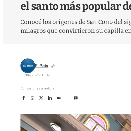
el santo más popular d
Conocé los orígenes de San Cono del sig
milagros que convirtieron su capilla en
El País
03/06/2026, 10:49
Compartir esta noticia
F
W
T
L
E
a
h
w
i
m
c
a
i
n
a
e
t
t
k
i
b
s
t
e
l
o
A
e
d