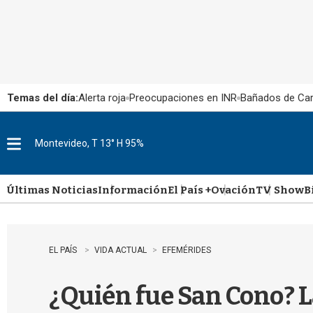
Temas del día:
Alerta roja
Preocupaciones en INR
Bañados de Ca
Montevideo, T 13° H 95%
M
e
n
u
Últimas Noticias
Información
El País +
Ovación
TV Show
B
EL PAÍS
VIDA ACTUAL
EFEMÉRIDES
¿Quién fue San Cono? La