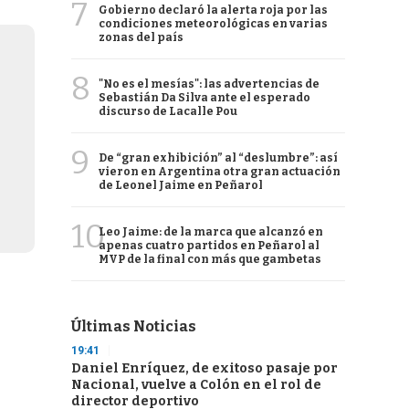
7
Gobierno declaró la alerta roja por las
condiciones meteorológicas en varias
zonas del país
8
"No es el mesías": las advertencias de
Sebastián Da Silva ante el esperado
discurso de Lacalle Pou
9
De “gran exhibición” al “deslumbre”: así
vieron en Argentina otra gran actuación
de Leonel Jaime en Peñarol
10
Leo Jaime: de la marca que alcanzó en
apenas cuatro partidos en Peñarol al
MVP de la final con más que gambetas
Últimas Noticias
19:41
Daniel Enríquez, de exitoso pasaje por
Nacional, vuelve a Colón en el rol de
director deportivo