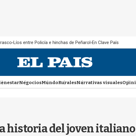
rrasco
Líos entre Policía e hinchas de Peñarol
En Clave País
ienestar
Negocios
Mundo
Rurales
Narrativas visuales
Opin
 historia del joven italian