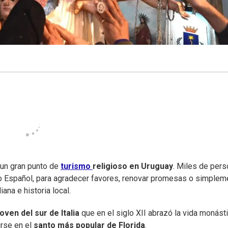
 un gran punto de
turismo
religioso en Uruguay
. Miles de per
ado Español, para agradecer favores, renovar promesas o simplem
iana e historia local.
joven del sur de Italia
que en el siglo XII abrazó la vida monást
irse en el
santo más popular de Florida
.