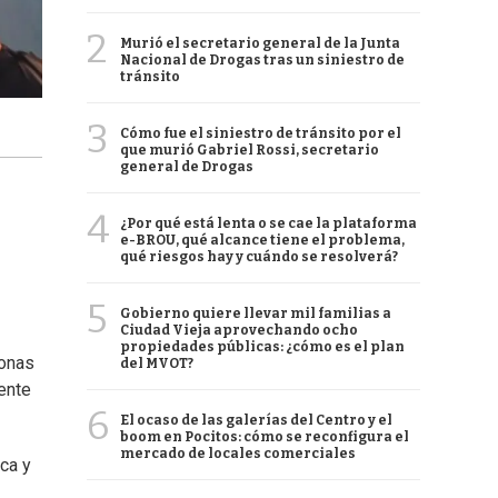
2
Murió el secretario general de la Junta
Nacional de Drogas tras un siniestro de
tránsito
3
Cómo fue el siniestro de tránsito por el
que murió Gabriel Rossi, secretario
general de Drogas
4
¿Por qué está lenta o se cae la plataforma
e-BROU, qué alcance tiene el problema,
qué riesgos hay y cuándo se resolverá?
5
Gobierno quiere llevar mil familias a
Ciudad Vieja aprovechando ocho
propiedades públicas: ¿cómo es el plan
sonas
del MVOT?
ente
6
El ocaso de las galerías del Centro y el
boom en Pocitos: cómo se reconfigura el
mercado de locales comerciales
ica y