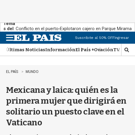
Tema
s del
Conflicto en el puerto
Explotaron cajero en Parque Miramar
día:
Suscribite al 50% OFF
Ingresar
M
e
Últimas Noticias
Información
El País +
Ovación
TV Show
n
M
u
o
s
t
EL PAÍS
MUNDO
r
a
Mexicana y laica: quién es la
r
b
primera mujer que dirigirá en
�
s
solitario un puesto clave en el
q
u
Vaticano
e
d