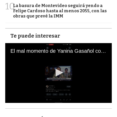
10
La basura de Montevideo seguirá yendo a
Felipe Cardoso hasta al menos 2055, con las
obras que prevé la IMM
Te puede interesar
El mal momento de Yanina Gasañol con un hincha argentino en "Subrayado"
0
s
e