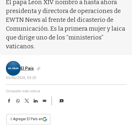
a
El papa León XIV nombró a hasta ahora
presidenta y directora de operaciones de
EWTN News al frente del dicasterio de
Comunicación. Es la primera mujer y laica
que dirige uno de los “ministerios”
vaticanos.
El País
03/06/2026, 03:20
Compartir esta noticia
F
W
T
L
E
a
h
w
i
m
c
a
i
n
a
e
t
t
k
i
+
Agregar El País en
b
s
t
e
l
o
A
e
d