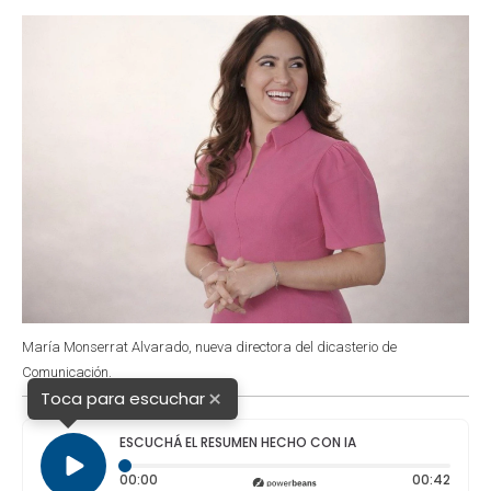
o
p
r
I
k
p
n
María Monserrat Alvarado, nueva directora del dicasterio de
Comunicación.
×
Toca para escuchar
ESCUCHÁ EL RESUMEN HECHO CON IA
Tiempo transcurrido: 0 segundos
Durac
00:00
00:42