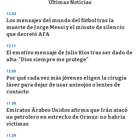
c
Últimas Noticias
o
n
12:43
d
Los mensajes del mundo del fútbol tras la
s
o
muerte de Jorge Messi y el minuto de silencio
f
que decretó AFA
3
3
s
12:11
e
El emotivo mensaje de Julio Ríos tras ser dado de
c
alta: "Dios siempre me protege"
o
n
d
12:00
s
Por qué cada vez más jóvenes eligen la cirugía
láser para dejar de usar anteojos o lentes de
contacto
11:59
Emiratos Árabes Unidos afirma que Irán atacó
un petrolero en estrecho de Ormuz: no habría
víctimas
11:29