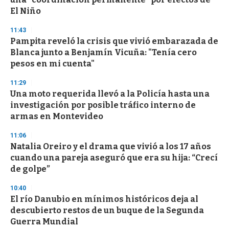
f
El Niño
3
3
s
11:43
e
Pampita reveló la crisis que vivió embarazada de
c
Blanca junto a Benjamín Vicuña: "Tenía cero
o
n
pesos en mi cuenta"
d
s
11:29
Una moto requerida llevó a la Policía hasta una
investigación por posible tráfico interno de
armas en Montevideo
11:06
Natalia Oreiro y el drama que vivió a los 17 años
cuando una pareja aseguró que era su hija: “Crecí
de golpe”
10:40
El río Danubio en mínimos históricos deja al
descubierto restos de un buque de la Segunda
Guerra Mundial