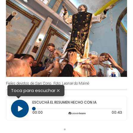
Fieles devotos de San Cono.
Foto: Leonardo Mainé
×
Toca para escuchar
ESCUCHÁ EL RESUMEN HECHO CON IA
Tiempo transcurrido: 0 segundos
Durac
00:00
00:43