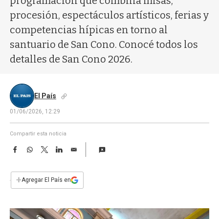
programación que combina misas,
a
procesión, espectáculos artísticos, ferias y
competencias hípicas en torno al
santuario de San Cono. Conocé todos los
detalles de San Cono 2026.
El País
01/06/2026, 12:29
Compartir esta noticia
F
W
T
L
E
a
h
w
i
m
c
a
i
n
a
e
t
t
k
i
+
Agregar El País en
b
s
t
e
l
o
A
e
d
o
p
r
I
k
p
n