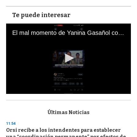
Te puede interesar
El mal momento de Yanina Gasañol con un hincha argentino en "Subrayado"
0
s
e
c
Últimas Noticias
o
n
11:54
d
Orsi recibe a los intendentes para establecer
s
o
una “coordinación permanente” por efectos de