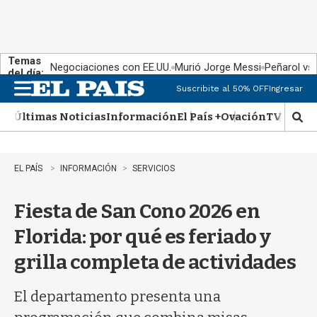
Temas
Negociaciones con EE.UU.
Murió Jorge Messi
Peñarol vs
del día:
Suscribite al 50% OFF
Ingresar
M
e
Últimas Noticias
Información
El País +
Ovación
TV Show
n
M
u
o
s
t
EL PAÍS
INFORMACIÓN
SERVICIOS
r
a
Fiesta de San Cono 2026 en
r
b
Florida: por qué es feriado y
�
s
grilla completa de actividades
q
u
e
El departamento presenta una
d