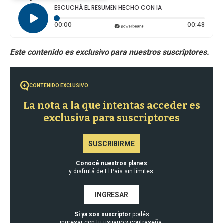
ESCUCHÁ EL RESUMEN HECHO CON IA
Tiempo transcurrido: 0 segundos
Durac
00:00
00:48
CONTENIDO EXCLUSIVO
La nota a la que intentas acceder es
exclusiva para suscriptores
SUSCRIBIRME
Conocé nuestros planes
y disfrutá de El País sin límites.
INGRESAR
Si ya sos suscriptor
podés
ingresar con tu usuario y contraseña.