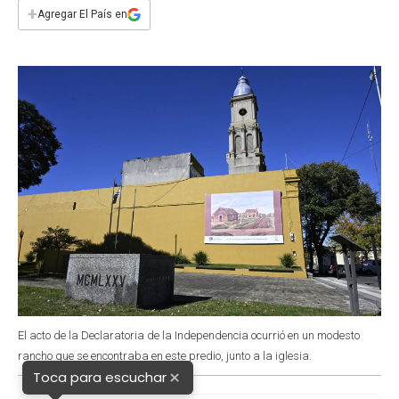
e
t
t
k
i
+
Agregar El País en
b
s
t
e
l
o
A
e
d
o
p
r
I
k
p
n
El acto de la Declaratoria de la Independencia ocurrió en un modesto
rancho que se encontraba en este predio, junto a la iglesia.
×
Toca para escuchar