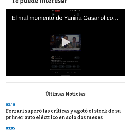
Te puede interesar
El mal momento de Yanina Gasañol con un hincha argentino en "Subrayado"
0
s
e
c
Últimas Noticias
o
n
03:10
d
Ferrari superó las críticas y agotó el stock de su
s
o
primer auto eléctrico en solo dos meses
f
3
03:05
3