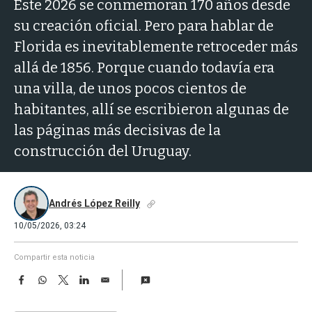
a
Este 2026 se conmemoran 170 años desde
su creación oficial. Pero para hablar de
Florida es inevitablemente retroceder más
allá de 1856. Porque cuando todavía era
una villa, de unos pocos cientos de
habitantes, allí se escribieron algunas de
las páginas más decisivas de la
construcción del Uruguay.
Andrés López Reilly
10/05/2026, 03:24
Compartir esta noticia
F
W
T
L
E
a
h
w
i
m
c
a
i
n
a