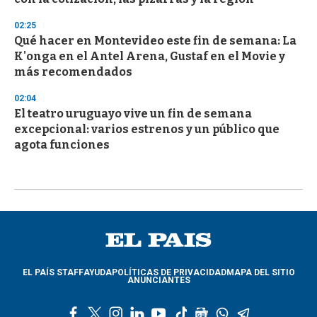
02:25
Qué hacer en Montevideo este fin de semana: La
K'onga en el Antel Arena, Gustaf en el Movie y
más recomendados
02:04
El teatro uruguayo vive un fin de semana
excepcional: varios estrenos y un público que
agota funciones
EL PAÍS STAFF
AYUDA
POLÍTICAS DE PRIVACIDAD
MAPA DEL SITIO
ANUNCIANTES
f
t
i
l
y
t
g
w
t