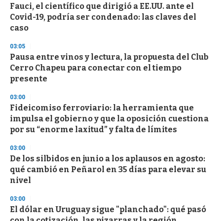
s
Fauci, el científico que dirigió a EE.UU. ante el
e
Covid-19, podría ser condenado: las claves del
c
caso
o
n
d
03:05
s
Pausa entre vinos y lectura, la propuesta del Club
Cerro Chapeu para conectar con el tiempo
presente
03:00
Fideicomiso ferroviario: la herramienta que
impulsa el gobierno y que la oposición cuestiona
por su “enorme laxitud” y falta de límites
03:00
De los silbidos en junio a los aplausos en agosto:
qué cambió en Peñarol en 35 días para elevar su
nivel
03:00
El dólar en Uruguay sigue "planchado": qué pasó
con la cotización, las pizarras y la región