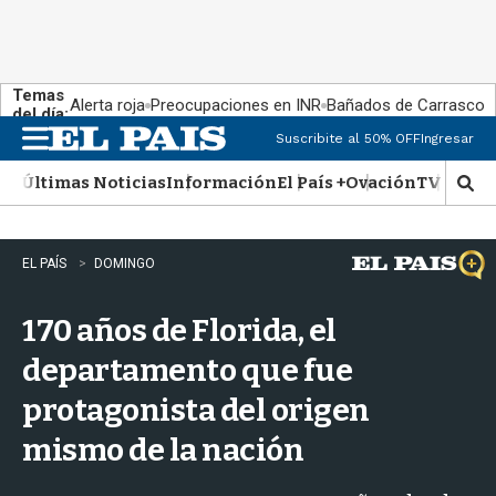
Temas
Alerta roja
Preocupaciones en INR
Bañados de Carrasco
del día:
Suscribite al 50% OFF
Ingresar
M
e
Últimas Noticias
Información
El País +
Ovación
TV Show
n
M
u
o
s
t
EL PAÍS
DOMINGO
r
a
170 años de Florida, el
r
b
departamento que fue
�
s
protagonista del origen
q
u
mismo de la nación
e
d