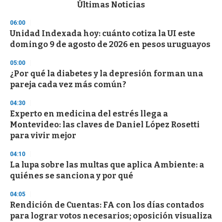
c
Últimas Noticias
o
n
06:00
d
Unidad Indexada hoy: cuánto cotiza la UI este
s
o
domingo 9 de agosto de 2026 en pesos uruguayos
f
3
05:00
3
s
¿Por qué la diabetes y la depresión forman una
e
pareja cada vez más común?
c
o
04:30
n
d
Experto en medicina del estrés llega a
s
Montevideo: las claves de Daniel López Rosetti
para vivir mejor
04:10
La lupa sobre las multas que aplica Ambiente: a
quiénes se sanciona y por qué
04:05
Rendición de Cuentas: FA con los días contados
para lograr votos necesarios; oposición visualiza