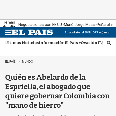
Temas
Negociaciones con EE.UU.
Murió Jorge Messi
Peñarol vs
del día:
Suscribite al 50% OFF
Ingresar
M
e
Últimas Noticias
Información
El País +
Ovación
TV Show
n
M
u
o
s
t
EL PAÍS
MUNDO
r
a
Quién es Abelardo de la
r
b
Espriella, el abogado que
�
s
quiere gobernar Colombia con
q
u
"mano de hierro"
e
d