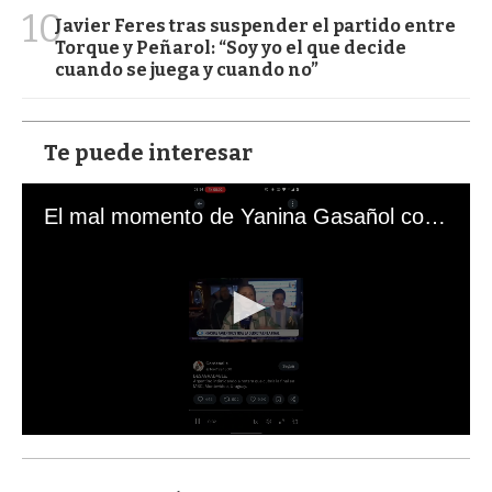
10
Javier Feres tras suspender el partido entre
Torque y Peñarol: “Soy yo el que decide
cuando se juega y cuando no”
Te puede interesar
El mal momento de Yanina Gasañol con un hincha argentino en "Subrayado"
0
s
e