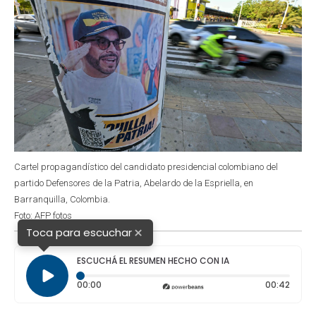
Cartel propagandístico del candidato presidencial colombiano del
partido Defensores de la Patria, Abelardo de la Espriella, en
Barranquilla, Colombia.
Foto: AFP fotos
×
Toca para escuchar
ESCUCHÁ EL RESUMEN HECHO CON IA
Tiempo transcurrido: 0 segundos
Durac
00:00
00:42