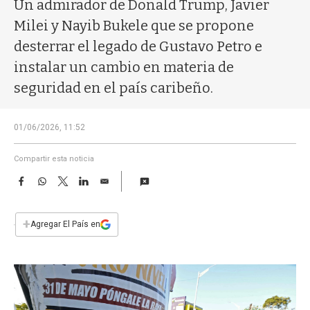
a
Un admirador de Donald Trump, Javier
Milei y Nayib Bukele que se propone
desterrar el legado de Gustavo Petro e
instalar un cambio en materia de
seguridad en el país caribeño.
01/06/2026, 11:52
Compartir esta noticia
F
W
T
L
E
a
h
w
i
m
c
a
i
n
a
e
t
t
k
i
+
Agregar El País en
b
s
t
e
l
o
A
e
d
o
p
r
I
k
p
n