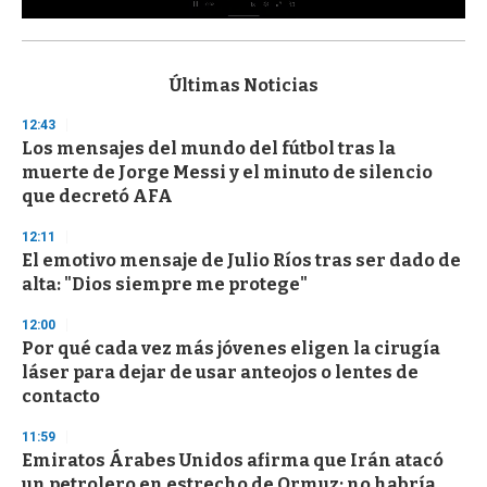
0
s
e
c
Últimas Noticias
o
n
12:43
d
Los mensajes del mundo del fútbol tras la
s
o
muerte de Jorge Messi y el minuto de silencio
f
que decretó AFA
3
3
s
12:11
e
El emotivo mensaje de Julio Ríos tras ser dado de
c
alta: "Dios siempre me protege"
o
n
d
12:00
s
Por qué cada vez más jóvenes eligen la cirugía
láser para dejar de usar anteojos o lentes de
contacto
11:59
Emiratos Árabes Unidos afirma que Irán atacó
un petrolero en estrecho de Ormuz: no habría