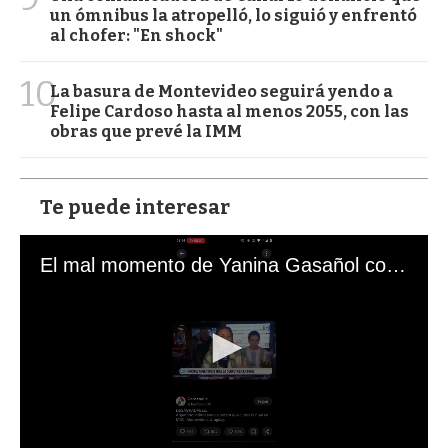
un ómnibus la atropelló, lo siguió y enfrentó
al chofer: "En shock"
10
La basura de Montevideo seguirá yendo a
Felipe Cardoso hasta al menos 2055, con las
obras que prevé la IMM
Te puede interesar
El mal momento de Yanina Gasañol con un hincha argentino en "Subrayado"