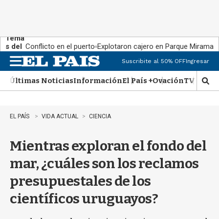
Tema
s del
Conflicto en el puerto
Explotaron cajero en Parque Miramar
día:
Suscribite al 50% OFF
Ingresar
M
e
Últimas Noticias
Información
El País +
Ovación
TV Show
n
M
u
o
s
t
EL PAÍS
VIDA ACTUAL
CIENCIA
r
a
Mientras exploran el fondo del
r
b
mar, ¿cuáles son los reclamos
�
s
presupuestales de los
q
u
científicos uruguayos?
e
d