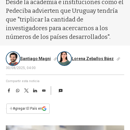
a
Desde la academia e instituciones como el
Pedeciba advierten que Uruguay tendría
que "triplicar la cantidad de
investigadores para acercarnos a los
números de los países desarrollados".
Santiago Magni
Lorena Zeballos Báez
30/08/2025, 04:00
Compartir esta noticia
F
W
T
L
E
a
h
w
i
m
c
a
i
n
a
e
t
t
k
i
+
Agregar El País en
b
s
t
e
l
o
A
e
d
o
p
r
I
k
p
n