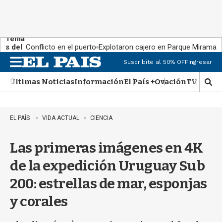
Tema
s del
Conflicto en el puerto
Explotaron cajero en Parque Miramar
día:
Suscribite al 50% OFF
Ingresar
M
e
Últimas Noticias
Información
El País +
Ovación
TV Show
n
M
u
o
s
t
EL PAÍS
VIDA ACTUAL
CIENCIA
r
a
Las primeras imágenes en 4K
r
b
de la expedición Uruguay Sub
�
s
200: estrellas de mar, esponjas
q
u
y corales
e
d