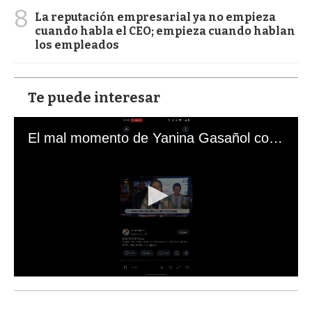
8
La reputación empresarial ya no empieza
cuando habla el CEO; empieza cuando hablan
los empleados
Te puede interesar
El mal momento de Yanina Gasañol con un hincha argentino en "Subrayado"
0
s
e