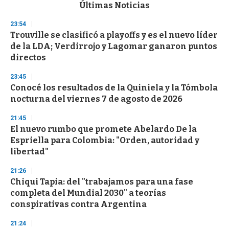
c
Últimas Noticias
o
n
23:54
d
Trouville se clasificó a playoffs y es el nuevo líder
s
o
de la LDA; Verdirrojo y Lagomar ganaron puntos
f
directos
3
3
s
23:45
e
Conocé los resultados de la Quiniela y la Tómbola
c
nocturna del viernes 7 de agosto de 2026
o
n
d
21:45
s
El nuevo rumbo que promete Abelardo De la
Espriella para Colombia: "Orden, autoridad y
libertad"
21:26
Chiqui Tapia: del "trabajamos para una fase
completa del Mundial 2030" a teorías
conspirativas contra Argentina
21:24