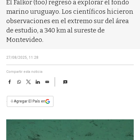
a
El Falkor (too) regresó a explorar el fondo
marino uruguayo. Los científicos hicieron
observaciones en el extremo sur del área
de estudio, a 340 km al sureste de
Montevideo.
27/08/2025, 11:28
Compartir esta noticia
F
W
T
L
E
a
h
w
i
m
c
a
i
n
a
e
t
t
k
i
+
Agregar El País en
b
s
t
e
l
o
A
e
d
o
p
r
I
k
p
n