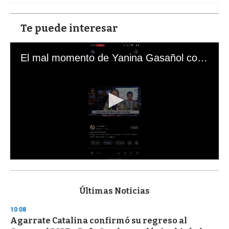
Te puede interesar
El mal momento de Yanina Gasañol con un hincha argentino en "Subrayado"
0
s
e
c
Últimas Noticias
o
n
10:08
d
Agarrate Catalina confirmó su regreso al
s
o