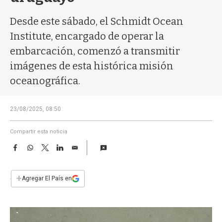
a
Desde este sábado, el Schmidt Ocean
Institute, encargado de operar la
embarcación, comenzó a transmitir
imágenes de esta histórica misión
oceanográfica.
23/08/2025, 08:50
Compartir esta noticia
F
W
T
L
E
a
h
w
i
m
c
a
i
n
a
e
t
t
k
i
+
Agregar El País en
b
s
t
e
l
o
A
e
d
o
p
r
I
k
p
n