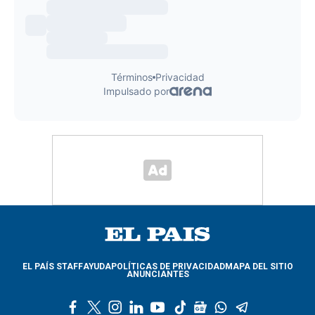
EL PAÍS STAFF
AYUDA
POLÍTICAS DE PRIVACIDAD
MAPA DEL SITIO
ANUNCIANTES
f
t
i
l
y
t
g
w
t