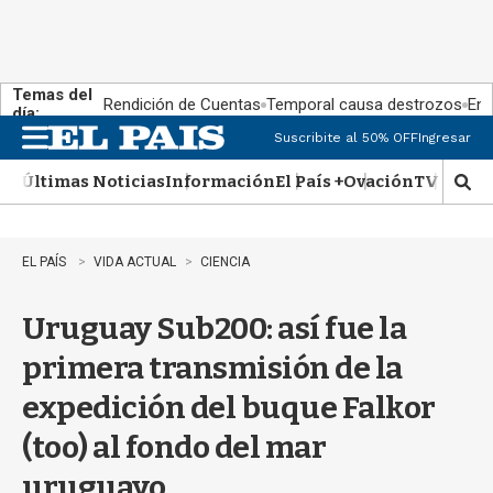
Temas del
Rendición de Cuentas
Temporal causa destrozos
En 
día:
Suscribite al 50% OFF
Ingresar
M
e
Últimas Noticias
Información
El País +
Ovación
TV Show
n
M
u
o
s
t
EL PAÍS
VIDA ACTUAL
CIENCIA
r
a
Uruguay Sub200: así fue la
r
b
primera transmisión de la
�
s
expedición del buque Falkor
q
u
(too) al fondo del mar
e
d
uruguayo