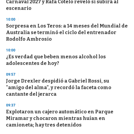
Carnaval 2027 y Rafa Cotelo reveló si subirá al
f
escenario
3
3
s
10:00
e
Sorpresa en Los Teros: a 14 meses del Mundial de
c
Australia se terminó el ciclo del entrenador
o
n
Rodolfo Ambrosio
d
s
10:00
¿Es verdad que beben menos alcohol los
adolescentes de hoy?
09:57
Jorge Drexler despidió a Gabriel Rossi, su
"amigo del alma", y recordó la faceta como
cantante del jerarca
09:37
Explotaron un cajero automático en Parque
Miramar y chocaron mientras huían en
camioneta; hay tres detenidos