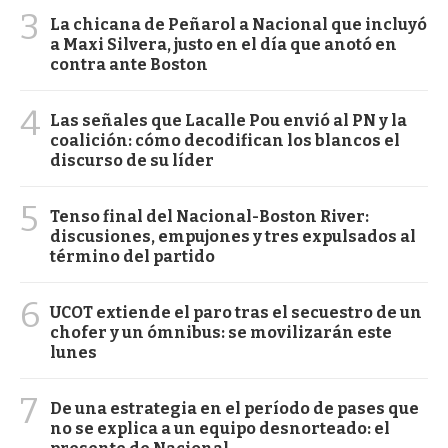
3
La chicana de Peñarol a Nacional que incluyó
a Maxi Silvera, justo en el día que anotó en
contra ante Boston
4
Las señales que Lacalle Pou envió al PN y la
coalición: cómo decodifican los blancos el
discurso de su líder
5
Tenso final del Nacional-Boston River:
discusiones, empujones y tres expulsados al
término del partido
6
UCOT extiende el paro tras el secuestro de un
chofer y un ómnibus: se movilizarán este
lunes
7
De una estrategia en el período de pases que
no se explica a un equipo desnorteado: el