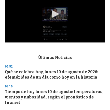
0
s
e
c
Últimas Noticias
o
n
07:52
d
Qué se celebra hoy, lunes 10 de agosto de 2026:
s
o
efemérides de un día como hoy en la historia
f
3
07:10
3
s
Tiempo de hoy lunes 10 de agosto: temperaturas,
e
vientos y nubosidad, según el pronóstico de
c
Inumet
o
n