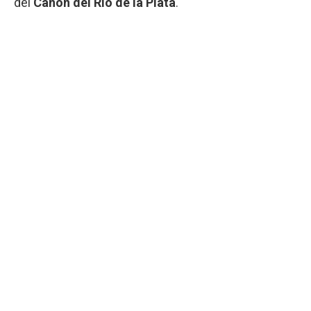
del
Cañón del Río de la Plata
.