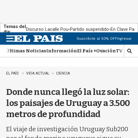
Temas del
Discurso Lacalle Pou
Partido suspendido
En Clave País
día:
Suscribite al 50% OFF
Ingresar
M
e
Últimas Noticias
Información
El País +
Ovación
TV Show
n
M
u
o
s
t
EL PAÍS
VIDA ACTUAL
CIENCIA
r
a
Donde nunca llegó la luz solar:
r
b
los paisajes de Uruguay a 3.500
�
s
metros de profundidad
q
u
e
El viaje de investigación Uruguay Sub200
d