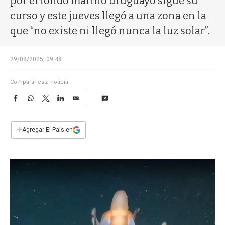
por el fondo marino uruguayo sigue su
a
curso y este jueves llegó a una zona en la
que “no existe ni llegó nunca la luz solar”.
29/08/2025, 09:48
Compartir esta noticia
F
W
T
L
E
a
h
w
i
m
c
a
i
n
a
e
t
t
k
i
+
Agregar El País en
b
s
t
e
l
o
A
e
d
o
p
r
I
k
p
n