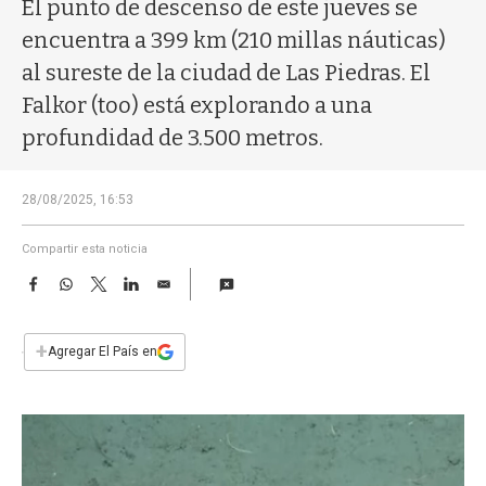
a
El punto de descenso de este jueves se
encuentra a 399 km (210 millas náuticas)
al sureste de la ciudad de Las Piedras. El
Falkor (too) está explorando a una
profundidad de 3.500 metros.
28/08/2025, 16:53
Compartir esta noticia
F
W
T
L
E
a
h
w
i
m
c
a
i
n
a
e
t
t
k
i
+
Agregar El País en
b
s
t
e
l
o
A
e
d
o
p
r
I
k
p
n