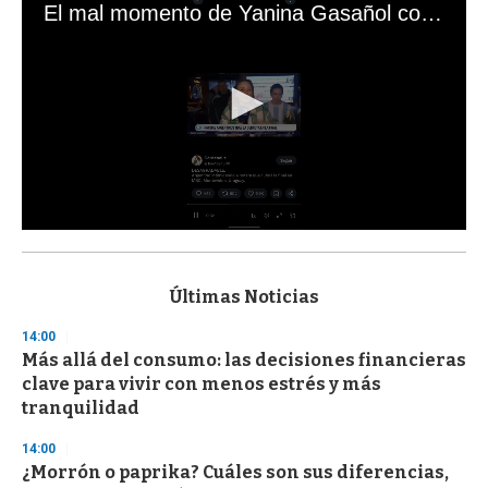
El mal momento de Yanina Gasañol con un hincha argentino en "Subrayado"
0
s
e
c
Últimas Noticias
o
n
14:00
d
Más allá del consumo: las decisiones financieras
s
o
clave para vivir con menos estrés y más
f
tranquilidad
3
3
s
14:00
e
¿Morrón o paprika? Cuáles son sus diferencias,
c