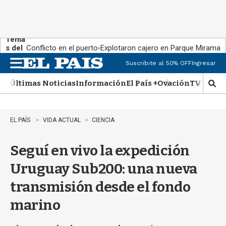
Tema
s del
Conflicto en el puerto
Explotaron cajero en Parque Miramar
día:
Suscribite al 50% OFF
Ingresar
M
e
Últimas Noticias
Información
El País +
Ovación
TV Show
n
M
u
o
s
t
EL PAÍS
VIDA ACTUAL
CIENCIA
r
a
Seguí en vivo la expedición
r
b
Uruguay Sub200: una nueva
�
s
transmisión desde el fondo
q
u
marino
e
d