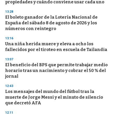
propiedades y cuándo conviene usar cada uno
o
n
d
13:28
s
El boleto ganador de la Lotería Nacional de
España del sábado 8 de agosto de 2026 y los
números con reintegro
13:16
Una niña herida muere y eleva a ocho los
fallecidos por el tiroteo en escuela de Tailandia
13:07
El beneficio del BPS que permite trabajar medio
horario tras un nacimiento y cobrar el 50 % del
jornal
12:43
Los mensajes del mundo del fútbol tras la
muerte de Jorge Messi y el minuto de silencio
que decretó AFA
12:11