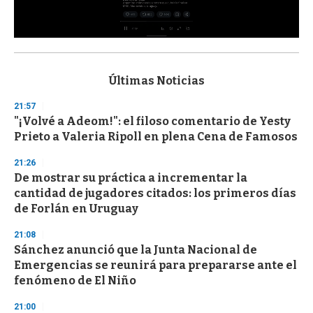
0
s
e
c
Últimas Noticias
o
n
21:57
d
"¡Volvé a Adeom!": el filoso comentario de Yesty
s
o
Prieto a Valeria Ripoll en plena Cena de Famosos
f
3
21:26
3
s
De mostrar su práctica a incrementar la
e
cantidad de jugadores citados: los primeros días
c
de Forlán en Uruguay
o
n
d
21:08
s
Sánchez anunció que la Junta Nacional de
Emergencias se reunirá para prepararse ante el
fenómeno de El Niño
21:00