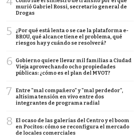
4
Cómo fue el siniestro de tránsito por el que
murió Gabriel Rossi, secretario general de
Drogas
5
¿Por qué está lenta o se cae la plataforma e-
BROU, qué alcance tiene el problema, qué
riesgos hay y cuándo se resolverá?
6
Gobierno quiere llevar mil familias a Ciudad
Vieja aprovechando ocho propiedades
públicas: ¿cómo es el plan del MVOT?
7
Entre "mal compañero" y "mal perdedor",
altísima tensión en vivo entre dos
integrantes de programa radial
8
El ocaso de las galerías del Centro y el boom
en Pocitos: cómo se reconfigura el mercado
de locales comerciales