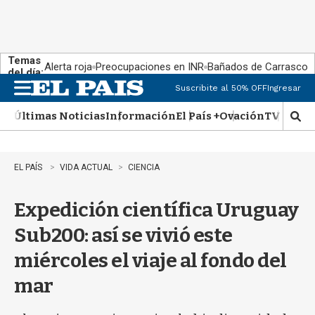
Temas
Alerta roja
Preocupaciones en INR
Bañados de Carrasco
del día:
Suscribite al 50% OFF
Ingresar
M
e
Últimas Noticias
Información
El País +
Ovación
TV Show
n
M
u
o
s
t
EL PAÍS
VIDA ACTUAL
CIENCIA
r
a
Expedición científica Uruguay
r
b
Sub200: así se vivió este
�
s
miércoles el viaje al fondo del
q
u
mar
e
d