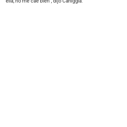
ella, no me cae bien", dijo Caniggia.