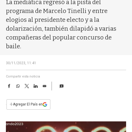
a
La mediática regresó a la pista del
programa de Marcelo Tinelli y entre
elogios al presidente electo y a la
dolarización, también dilapidó a varias
compañeras del popular concurso de
baile.
30/11/2023, 11:41
Compartir esta noticia
F
W
T
L
E
a
h
w
i
m
c
a
i
n
a
e
t
t
k
i
+
Agregar El País en
b
s
t
e
l
o
A
e
d
o
p
r
I
k
p
n