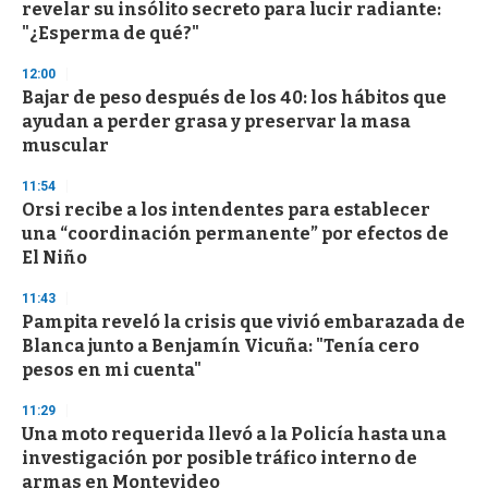
o
revelar su insólito secreto para lucir radiante:
f
"¿Esperma de qué?"
3
3
s
12:00
e
Bajar de peso después de los 40: los hábitos que
c
ayudan a perder grasa y preservar la masa
o
n
muscular
d
s
11:54
Orsi recibe a los intendentes para establecer
una “coordinación permanente” por efectos de
El Niño
11:43
Pampita reveló la crisis que vivió embarazada de
Blanca junto a Benjamín Vicuña: "Tenía cero
pesos en mi cuenta"
11:29
Una moto requerida llevó a la Policía hasta una
investigación por posible tráfico interno de
armas en Montevideo