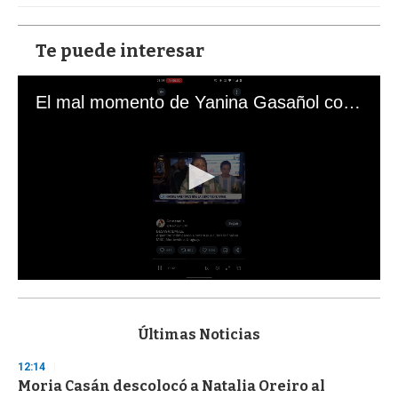
Te puede interesar
El mal momento de Yanina Gasañol con un hincha argentino en "Subrayado"
0
s
e
c
Últimas Noticias
o
n
12:14
d
Moria Casán descolocó a Natalia Oreiro al
s