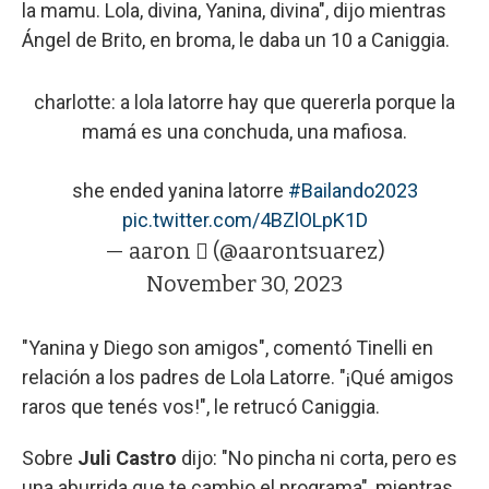
la mamu. Lola, divina, Yanina, divina", dijo mientras
Ángel de Brito, en broma, le daba un 10 a Caniggia.
charlotte: a lola latorre hay que quererla porque la
mamá es una conchuda, una mafiosa.
she ended yanina latorre
#Bailando2023
pic.twitter.com/4BZlOLpK1D
— aaron  (@aarontsuarez)
November 30, 2023
"Yanina y Diego son amigos", comentó Tinelli en
relación a los padres de Lola Latorre. "¡Qué amigos
raros que tenés vos!", le retrucó Caniggia.
Sobre
Juli Castro
dijo: "No pincha ni corta, pero es
una aburrida que te cambio el programa", mientras