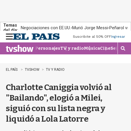
Temas
Negociaciones con EE.UU.
Murió Jorge Messi
Peñarol vs
del día:
Suscribite al 50% OFF
Ingresar
M
e
Personajes
TV y radio
Música
Cine
Series
Te
n
M
u
o
s
t
EL PAÍS
TVSHOW
TV Y RADIO
r
a
Charlotte Caniggia volvió al
r
b
"Bailando", elogió a Milei,
�
s
siguió con su lista negra y
q
u
liquidó a Lola Latorre
e
d