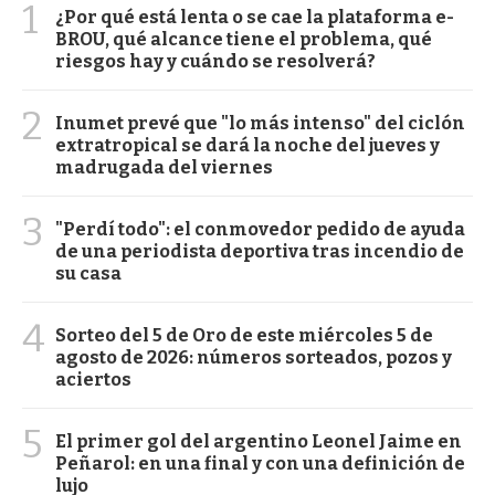
1
¿Por qué está lenta o se cae la plataforma e-
BROU, qué alcance tiene el problema, qué
riesgos hay y cuándo se resolverá?
2
Inumet prevé que "lo más intenso" del ciclón
extratropical se dará la noche del jueves y
madrugada del viernes
3
"Perdí todo": el conmovedor pedido de ayuda
de una periodista deportiva tras incendio de
su casa
4
Sorteo del 5 de Oro de este miércoles 5 de
agosto de 2026: números sorteados, pozos y
aciertos
5
El primer gol del argentino Leonel Jaime en
Peñarol: en una final y con una definición de
lujo