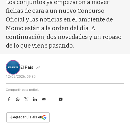
a
Los conjuntos ya empezaron a mover
fichas de cara a un nuevo Concurso
Oficial y las noticias en el ambiente de
Momo están a la orden del día. A
continuación, dos novedades y un repaso
de lo que viene pasando.
El País
12/05/2026, 09:35
Compartir esta noticia
F
W
T
L
E
a
h
w
i
m
c
a
i
n
a
e
t
t
k
i
+
Agregar El País en
b
s
t
e
l
o
A
e
d