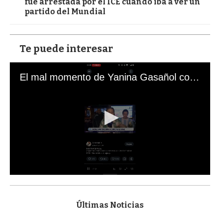
fue arrestada por el ICE cuando iba a ver un
partido del Mundial
Te puede interesar
El mal momento de Yanina Gasañol con un hincha argentino en "Subrayado"
0
s
e
c
Últimas Noticias
o
n