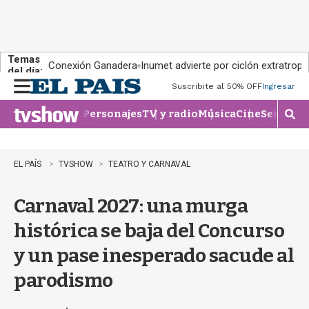
Temas
Conexión Ganadera
Inumet advierte por ciclón extratropi
del día:
Suscribite al 50% OFF
Ingresar
M
e
Personajes
TV y radio
Música
Cine
Series
Te
n
M
u
o
s
t
EL PAÍS
TVSHOW
TEATRO Y CARNAVAL
r
a
Carnaval 2027: una murga
r
b
histórica se baja del Concurso
�
s
y un pase inesperado sacude al
q
u
parodismo
e
d