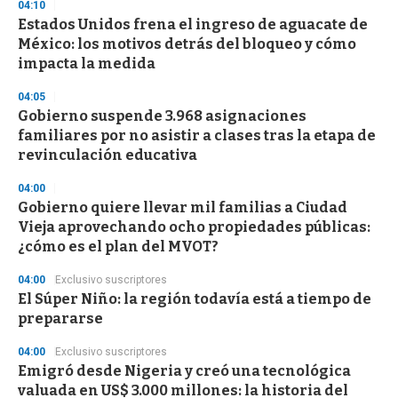
04:10
d
Estados Unidos frena el ingreso de aguacate de
s
o
México: los motivos detrás del bloqueo y cómo
f
impacta la medida
3
3
s
04:05
e
Gobierno suspende 3.968 asignaciones
c
familiares por no asistir a clases tras la etapa de
o
n
revinculación educativa
d
s
04:00
Gobierno quiere llevar mil familias a Ciudad
Vieja aprovechando ocho propiedades públicas:
¿cómo es el plan del MVOT?
04:00
Exclusivo suscriptores
El Súper Niño: la región todavía está a tiempo de
prepararse
04:00
Exclusivo suscriptores
Emigró desde Nigeria y creó una tecnológica
valuada en US$ 3.000 millones: la historia del