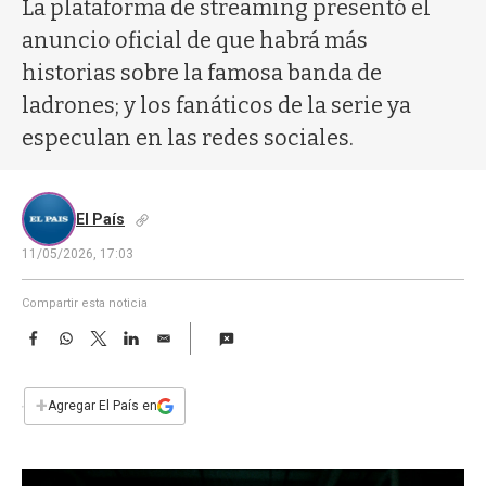
a
La plataforma de streaming presentó el
anuncio oficial de que habrá más
historias sobre la famosa banda de
ladrones; y los fanáticos de la serie ya
especulan en las redes sociales.
El País
11/05/2026, 17:03
Compartir esta noticia
F
W
T
L
E
a
h
w
i
m
c
a
i
n
a
e
t
t
k
i
+
Agregar El País en
b
s
t
e
l
o
A
e
d
o
p
r
I
k
p
n