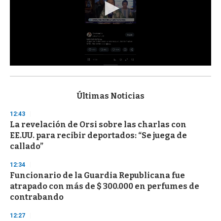
0
s
e
c
Últimas Noticias
o
n
12:43
d
La revelación de Orsi sobre las charlas con
s
o
EE.UU. para recibir deportados: “Se juega de
f
callado”
3
3
s
12:34
e
Funcionario de la Guardia Republicana fue
c
atrapado con más de $ 300.000 en perfumes de
o
n
contrabando
d
s
12:27