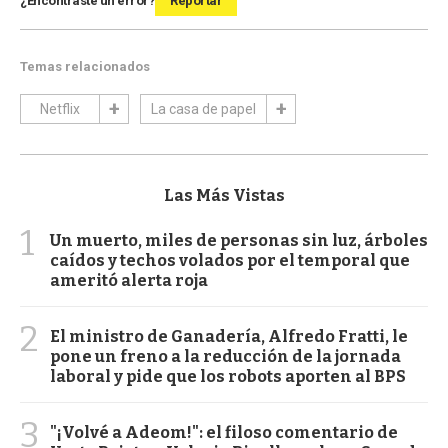
¿Encontraste un error?
Reportar
Temas relacionados
Netflix
La casa de papel
Las Más Vistas
1
Un muerto, miles de personas sin luz, árboles
caídos y techos volados por el temporal que
ameritó alerta roja
2
El ministro de Ganadería, Alfredo Fratti, le
pone un freno a la reducción de la jornada
laboral y pide que los robots aporten al BPS
3
"¡Volvé a Adeom!": el filoso comentario de