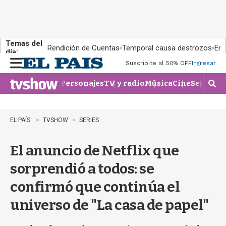
Temas del
Rendición de Cuentas
Temporal causa destrozos
En 
día:
Suscribite al 50% OFF
Ingresar
M
e
Personajes
TV y radio
Música
Cine
Series
Te
n
M
u
o
s
t
EL PAÍS
TVSHOW
SERIES
r
a
El anuncio de Netflix que
r
b
sorprendió a todos: se
�
s
confirmó que continúa el
q
u
universo de "La casa de papel"
e
d