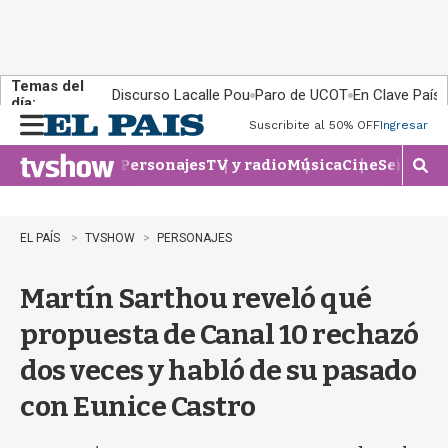
Temas del
Discurso Lacalle Pou
Paro de UCOT
En Clave País
día:
Suscribite al 50% OFF
Ingresar
M
e
Personajes
TV y radio
Música
Cine
Series
Te
n
M
u
o
s
t
EL PAÍS
TVSHOW
PERSONAJES
r
a
Martín Sarthou reveló qué
r
b
propuesta de Canal 10 rechazó
�
s
dos veces y habló de su pasado
q
u
con Eunice Castro
e
d