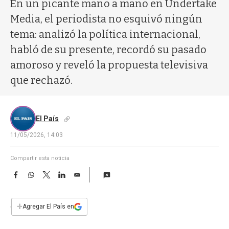
a
En un picante mano a mano en Undertake
Media, el periodista no esquivó ningún
tema: analizó la política internacional,
habló de su presente, recordó su pasado
amoroso y reveló la propuesta televisiva
que rechazó.
El País
11/05/2026, 14:03
Compartir esta noticia
F
W
T
L
E
a
h
w
i
m
c
a
i
n
a
e
t
t
k
i
+
Agregar El País en
b
s
t
e
l
o
A
e
d