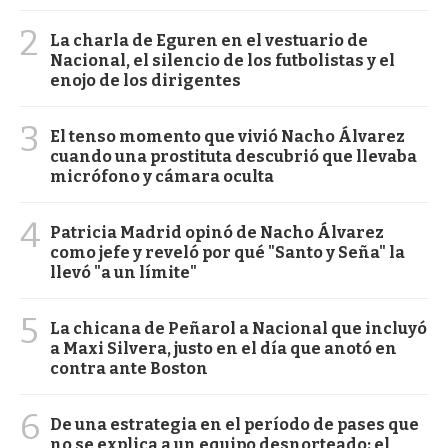
2
La charla de Eguren en el vestuario de
Nacional, el silencio de los futbolistas y el
enojo de los dirigentes
3
El tenso momento que vivió Nacho Álvarez
cuando una prostituta descubrió que llevaba
micrófono y cámara oculta
4
Patricia Madrid opinó de Nacho Álvarez
como jefe y reveló por qué "Santo y Seña" la
llevó "a un límite"
5
La chicana de Peñarol a Nacional que incluyó
a Maxi Silvera, justo en el día que anotó en
contra ante Boston
6
De una estrategia en el período de pases que
no se explica a un equipo desnorteado: el