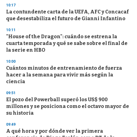
3
10:17
3
s
La contundente carta de la UEFA, AFC y Concacaf
e
que desestabiliza el futuro de Gianni Infantino
c
o
10:11
n
d
"House of the Dragon": cuándo se estrena la
s
cuarta temporada y qué se sabe sobre el final de
la serie en HBO
10:00
Cuántos minutos de entrenamiento de fuerza
hacer a la semana para vivir más según la
ciencia
09:51
El pozo del Powerball superó los US$ 900
millones y se posiciona como el octavo mayor de
su historia
09:49
A qué hora y por dónde ver la primera