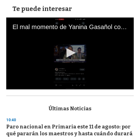
Te puede interesar
El mal momento de Yanina Gasañol con un hincha argentino en "Subrayado"
0
s
e
c
Últimas Noticias
o
n
10:40
d
Paro nacional en Primaria este 11 de agosto: por
s
o
qué pararán los maestros y hasta cuándo durará
f