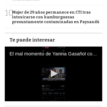
10
Mujer de 29 años permanece en CTI tras
intoxicarse con hamburguesas
presuntamente contaminadas en Paysandú
Te puede interesar
El mal momento de Yanina Gasañol con un hincha argentino en "Subrayado"
0
s