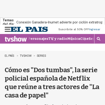
Temas
Conexión Ganadera
Inumet advierte por ciclón extratropi
del día:
Suscribite al 50% OFF
Ingresar
M
e
Personajes
TV y radio
Música
Cine
Series
Te
n
M
u
o
s
t
EL PAÍS
TVSHOW
SERIES
r
a
Cómo es "Dos tumbas", la serie
r
b
policial española de Netflix
�
s
que reúne a tres actores de "La
q
u
casa de papel"
e
d