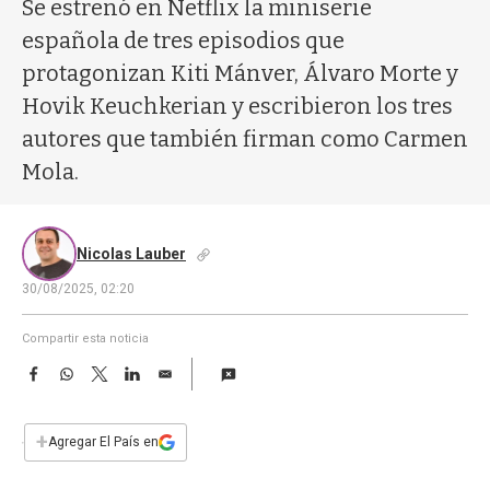
a
Se estrenó en Netflix la miniserie
española de tres episodios que
protagonizan Kiti Mánver, Álvaro Morte y
Hovik Keuchkerian y escribieron los tres
autores que también firman como Carmen
Mola.
Nicolas Lauber
30/08/2025, 02:20
Compartir esta noticia
F
W
T
L
E
a
h
w
i
m
c
a
i
n
a
e
t
t
k
i
+
Agregar El País en
b
s
t
e
l
o
A
e
d