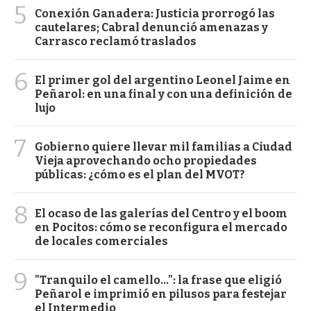
5
Conexión Ganadera: Justicia prorrogó las
cautelares; Cabral denunció amenazas y
Carrasco reclamó traslados
6
El primer gol del argentino Leonel Jaime en
Peñarol: en una final y con una definición de
lujo
7
Gobierno quiere llevar mil familias a Ciudad
Vieja aprovechando ocho propiedades
públicas: ¿cómo es el plan del MVOT?
8
El ocaso de las galerías del Centro y el boom
en Pocitos: cómo se reconfigura el mercado
de locales comerciales
9
"Tranquilo el camello...": la frase que eligió
Peñarol e imprimió en pilusos para festejar
el Intermedio