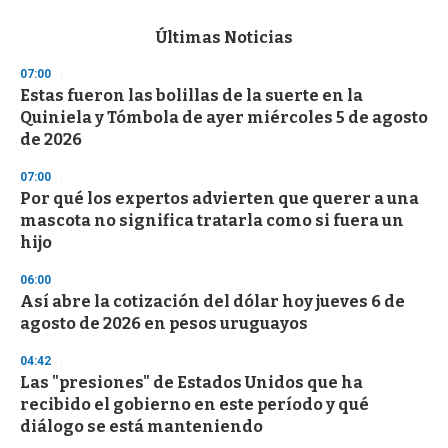
e
c
Últimas Noticias
o
n
07:00
d
Estas fueron las bolillas de la suerte en la
s
o
Quiniela y Tómbola de ayer miércoles 5 de agosto
f
de 2026
3
3
s
07:00
e
Por qué los expertos advierten que querer a una
c
mascota no significa tratarla como si fuera un
o
n
hijo
d
s
06:00
Así abre la cotización del dólar hoy jueves 6 de
agosto de 2026 en pesos uruguayos
04:42
Las "presiones" de Estados Unidos que ha
recibido el gobierno en este período y qué
diálogo se está manteniendo