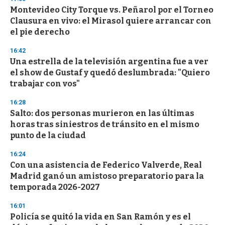
d
Montevideo City Torque vs. Peñarol por el Torneo
s
o
Clausura en vivo: el Mirasol quiere arrancar con
f
el pie derecho
3
3
s
16:42
e
Una estrella de la televisión argentina fue a ver
c
el show de Gustaf y quedó deslumbrada: "Quiero
o
n
trabajar con vos"
d
s
16:28
Salto: dos personas murieron en las últimas
horas tras siniestros de tránsito en el mismo
punto de la ciudad
16:24
Con una asistencia de Federico Valverde, Real
Madrid ganó un amistoso preparatorio para la
temporada 2026-2027
16:01
Policía se quitó la vida en San Ramón y es el