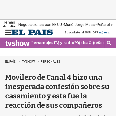
Temas
Negociaciones con EE.UU.
Murió Jorge Messi
Peñarol vs
del día:
Suscribite al 50% OFF
Ingresar
M
e
Personajes
TV y radio
Música
Cine
Series
Te
n
M
u
o
s
t
EL PAÍS
TVSHOW
PERSONAJES
r
a
Movilero de Canal 4 hizo una
r
b
inesperada confesión sobre su
�
s
casamiento y esta fue la
q
u
reacción de sus compañeros
e
d