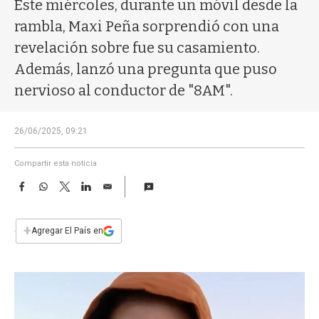
a
Este miércoles, durante un móvil desde la
rambla, Maxi Peña sorprendió con una
revelación sobre fue su casamiento.
Además, lanzó una pregunta que puso
nervioso al conductor de "8AM".
26/06/2025, 09:21
Compartir esta noticia
F
W
T
L
E
a
h
w
i
m
c
a
i
n
a
e
t
t
k
i
+
Agregar El País en
b
s
t
e
l
o
A
e
d
o
p
r
I
k
p
n