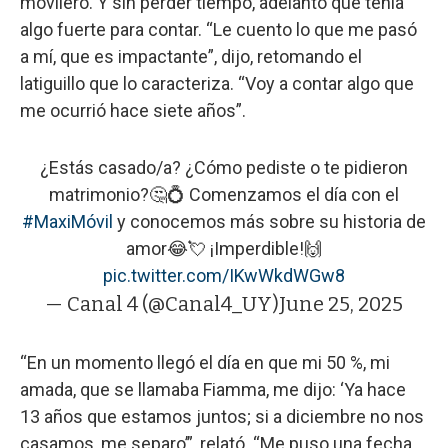
movilero. Y sin perder tiempo, adelantó que tenía
algo fuerte para contar. “Le cuento lo que me pasó
a mí, que es impactante”, dijo, retomando el
latiguillo que lo caracteriza. “Voy a contar algo que
me ocurrió hace siete años”.
¿Estás casado/a? ¿Cómo pediste o te pidieron
matrimonio?🤔💍 Comenzamos el día con el
#MaxiMóvil
y conocemos más sobre su historia de
amor😂💘 ¡Imperdible!🙌
pic.twitter.com/IKwWkdWGw8
— Canal 4 (@Canal4_UY)
June 25, 2025
“En un momento llegó el día en que mi 50 %, mi
amada, que se llamaba Fiamma, me dijo: ‘Ya hace
13 años que estamos juntos; si a diciembre no nos
casamos, me separo’”, relató. “Me puso una fecha