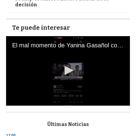
decisión
Te puede interesar
El mal momento de Yanina Gasañol con un hincha argentino en "Subrayado"
0
s
e
c
Últimas Noticias
o
n
17:00