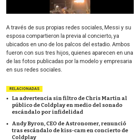
0
o
f
A través de sus propias redes sociales, Messi y su
4
esposa compartieron la previa al concierto, ya
2
s
ubicados en uno de los palcos del estadio. Ambos
e
c
fueron con sus tres hijos, quienes aparecen en una
o
de las fotos publicadas por la modelo y empresaria
n
d
en sus redes sociales.
s
RELACIONADAS
La advertencia sin filtro de Chris Martin al
público de Coldplay en medio del sonado
escándalo por infidelidad
Andy Byron, CEO de Astronomer, renunció
tras escándalo de kiss-cam en concierto de
Coldplay