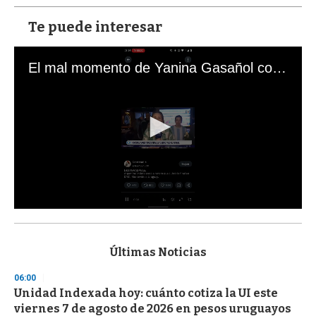
Te puede interesar
El mal momento de Yanina Gasañol con un hincha argentino en "Subrayado"
0
s
e
c
Últimas Noticias
o
n
06:00
d
Unidad Indexada hoy: cuánto cotiza la UI este
s
o
viernes 7 de agosto de 2026 en pesos uruguayos
f