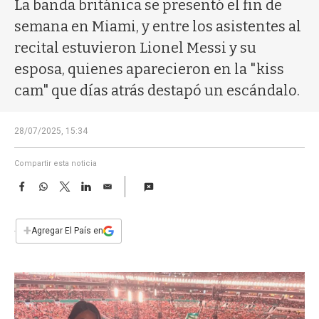
a
La banda británica se presentó el fin de
semana en Miami, y entre los asistentes al
recital estuvieron Lionel Messi y su
esposa, quienes aparecieron en la "kiss
cam" que días atrás destapó un escándalo.
28/07/2025, 15:34
Compartir esta noticia
F
W
T
L
E
a
h
w
i
m
c
a
i
n
a
e
t
t
k
i
+
Agregar El País en
b
s
t
e
l
o
A
e
d
o
p
r
I
k
p
n