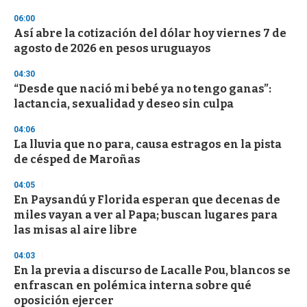
3
06:00
3
s
Así abre la cotización del dólar hoy viernes 7 de
e
agosto de 2026 en pesos uruguayos
c
o
04:30
n
d
“Desde que nació mi bebé ya no tengo ganas”:
s
lactancia, sexualidad y deseo sin culpa
04:06
La lluvia que no para, causa estragos en la pista
de césped de Maroñas
04:05
En Paysandú y Florida esperan que decenas de
miles vayan a ver al Papa; buscan lugares para
las misas al aire libre
04:03
En la previa a discurso de Lacalle Pou, blancos se
enfrascan en polémica interna sobre qué
oposición ejercer