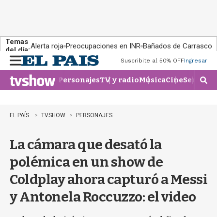
Temas
Alerta roja
Preocupaciones en INR
Bañados de Carrasco
del día:
Suscribite al 50% OFF
Ingresar
M
e
Personajes
TV y radio
Música
Cine
Series
Te
n
M
u
o
s
t
EL PAÍS
TVSHOW
PERSONAJES
r
a
La cámara que desató la
r
b
polémica en un show de
�
s
Coldplay ahora capturó a Messi
q
u
y Antonela Roccuzzo: el video
e
d