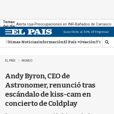
Temas
Alerta roja
Preocupaciones en INR
Bañados de Carrasco
del día:
Suscribite al 50% OFF
Ingresar
M
e
Últimas Noticias
Información
El País +
Ovación
TV Show
n
M
u
o
s
t
EL PAÍS
MUNDO
r
a
Andy Byron, CEO de
r
b
Astronomer, renunció tras
�
s
escándalo de kiss-cam en
q
u
concierto de Coldplay
e
d