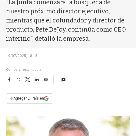
a
"La Junta comenzará la búsqueda de
nuestro próximo director ejecutivo,
mientras que el cofundador y director de
producto, Pete DeJoy, continúa como CEO
interino", detalló la empresa.
19/07/2025, 18:18
Compartir esta noticia
F
W
T
L
E
a
h
w
i
m
c
a
i
n
a
e
t
t
k
i
+
Agregar El País en
b
s
t
e
l
o
A
e
d
o
p
r
I
k
p
n