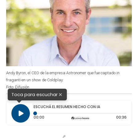
Andy Byron, el CEO de la empresa Astronomer que fue captado in
fraganti en un show de Coldplay.
Foto: Difusión
×
Toca para escuchar
ESCUCHÁ EL RESUMEN HECHO CON IA
Tiempo transcurrido: 0 segundos
Durac
00:00
00:36