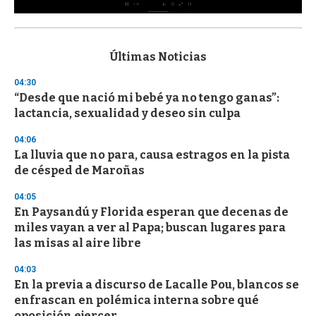
0
s
e
c
Últimas Noticias
o
n
04:30
d
“Desde que nació mi bebé ya no tengo ganas”:
s
o
lactancia, sexualidad y deseo sin culpa
f
3
04:06
3
s
La lluvia que no para, causa estragos en la pista
e
de césped de Maroñas
c
o
04:05
n
d
En Paysandú y Florida esperan que decenas de
s
miles vayan a ver al Papa; buscan lugares para
las misas al aire libre
04:03
En la previa a discurso de Lacalle Pou, blancos se
enfrascan en polémica interna sobre qué
oposición ejercer