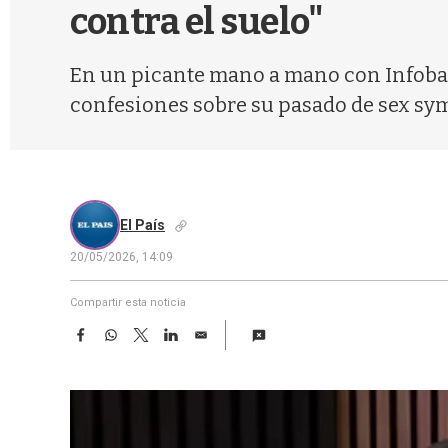
contra el suelo"
En un picante mano a mano con Infobae y 
confesiones sobre su pasado de sex sym
El País
20/05/2026, 14:09
Compartir esta noticia
F
W
T
L
E
a
h
w
i
m
c
a
i
n
a
e
t
t
k
i
b
s
t
e
l
o
A
e
d