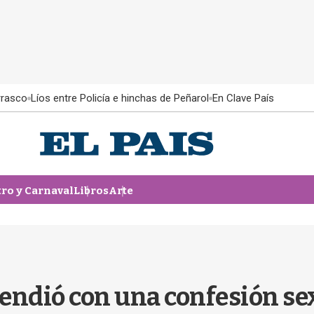
rrasco
Líos entre Policía e hinchas de Peñarol
En Clave País
tro y Carnaval
Libros
Arte
ndió con una confesión sex