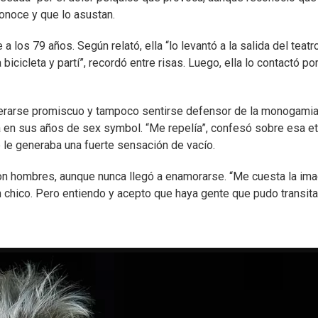
onoce y que lo asustan.
los 79 años. Según relató, ella “lo levantó a la salida del teatro
icicleta y partí”, recordó entre risas. Luego, ella lo contactó po
siderarse promiscuo y tampoco sentirse defensor de la monogamia
a en sus años de sex symbol. “Me repelía”, confesó sobre esa e
ue le generaba una fuerte sensación de vacío.
 con hombres, aunque nunca llegó a enamorarse. “Me cuesta la im
n chico. Pero entiendo y acepto que haya gente que pudo transit