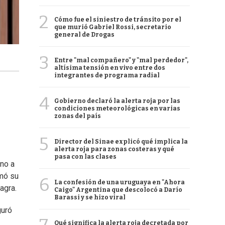
2
Cómo fue el siniestro de tránsito por el
que murió Gabriel Rossi, secretario
general de Drogas
3
Entre "mal compañero" y "mal perdedor",
altísima tensión en vivo entre dos
integrantes de programa radial
4
Gobierno declaró la alerta roja por las
condiciones meteorológicas en varias
zonas del país
5
Director del Sinae explicó qué implica la
alerta roja para zonas costeras y qué
pasa con las clases
ano a
rmó su
6
La confesión de una uruguaya en "Ahora
agra.
Caigo" Argentina que descolocó a Darío
Barassi y se hizo viral
guró
Qué significa la alerta roja decretada por