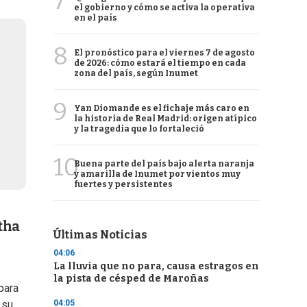
7
el gobierno y cómo se activa la operativa
en el país
8
El pronóstico para el viernes 7 de agosto
de 2026: cómo estará el tiempo en cada
zona del país, según Inumet
9
Yan Diomande es el fichaje más caro en
la historia de Real Madrid: origen atípico
y la tragedia que lo fortaleció
10
Buena parte del país bajo alerta naranja
y amarilla de Inumet por vientos muy
fuertes y persistentes
rtha
Últimas Noticias
04:06
La lluvia que no para, causa estragos en
la pista de césped de Maroñas
para
04:05
 su