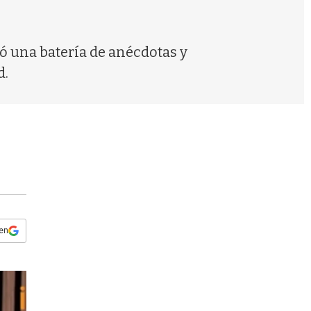
s
q
u
e
jó una batería de anécdotas y
d
d.
a
 en