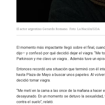
El actor argentino Gerardo Romano.
Foto: La Nación/GDA
El momento más impactante llegó sobre el final, cuand
dijo— y confesó por qué decidió dejar el viagra. “Me tom
Parkinson y me clavo un viagra… Además tuve un episo
Entonces recordó una situación que terminó con él inter
hasta Plaza de Mayo a buscar unos papeles. Al volver
decidió tomar viagra.
“Me metí en la cama a las once de la mañana a hacer e
desayunado. En un momento se detuvo la sexualidad, fui
contra el suelo”, relató.