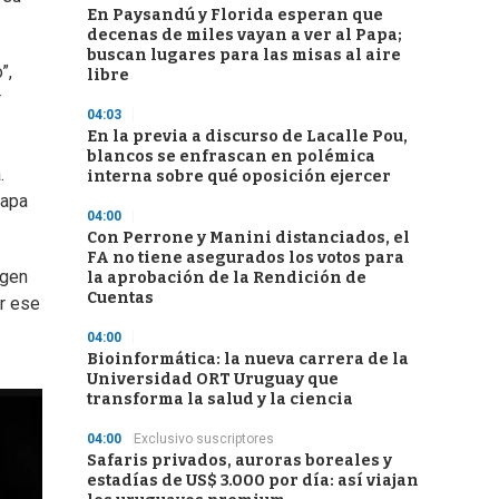
En Paysandú y Florida esperan que
decenas de miles vayan a ver al Papa;
buscan lugares para las misas al aire
”,
libre
r
04:03
En la previa a discurso de Lacalle Pou,
blancos se enfrascan en polémica
.
interna sobre qué oposición ejercer
tapa
04:00
Con Perrone y Manini distanciados, el
FA no tiene asegurados los votos para
agen
la aprobación de la Rendición de
Cuentas
ar ese
04:00
Bioinformática: la nueva carrera de la
Universidad ORT Uruguay que
transforma la salud y la ciencia
04:00
Exclusivo suscriptores
Safaris privados, auroras boreales y
estadías de US$ 3.000 por día: así viajan