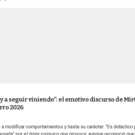
y a seguir viniendo”: el emotivo discurso de Mi
rro 2026
 a modificar comportamientos y hasta su carácter. “Es didáctico 
pesada” por el dolor psíquico que provoca, aunque reconoció que