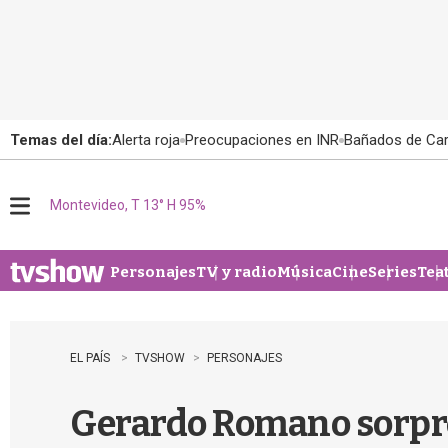
Temas del día:
Alerta roja
Preocupaciones en INR
Bañados de Ca
Montevideo, T 13° H 95%
M
e
n
u
Personajes
TV y radio
Música
Cine
Series
Tea
EL PAÍS
TVSHOW
PERSONAJES
Gerardo Romano sorpre