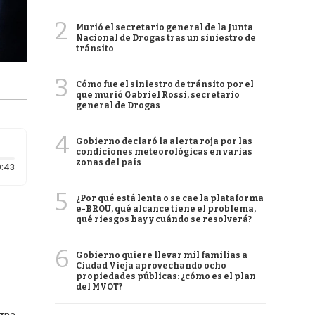
2
Murió el secretario general de la Junta
Nacional de Drogas tras un siniestro de
tránsito
3
Cómo fue el siniestro de tránsito por el
que murió Gabriel Rossi, secretario
general de Drogas
4
Gobierno declaró la alerta roja por las
condiciones meteorológicas en varias
zonas del país
Duración: 43 segundos
:43
5
¿Por qué está lenta o se cae la plataforma
e-BROU, qué alcance tiene el problema,
qué riesgos hay y cuándo se resolverá?
6
Gobierno quiere llevar mil familias a
Ciudad Vieja aprovechando ocho
propiedades públicas: ¿cómo es el plan
del MVOT?