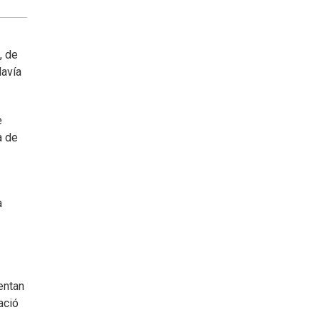
, de
davía
e
a de
a
entan
ació