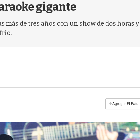
karaoke gigante
s más de tres años con un show de dos horas y 
frío.
+
Agregar El País