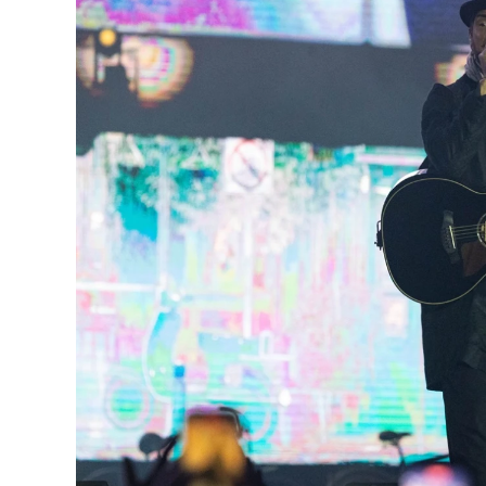
o
p
r
I
k
p
n