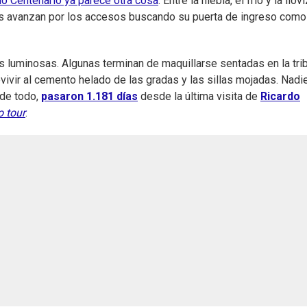
io Centenario ya parece otra cosa
. Entre la niebla, el frío y la llov
as avanzan por los accesos buscando su puerta de ingreso como
 luminosas. Algunas terminan de maquillarse sentadas en la tri
ivir al cemento helado de las gradas y las sillas mojadas. Nadi
de todo,
pasaron 1.181 días
desde la última visita de
Ricardo
o tour
.