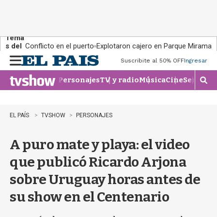
Tema
s del
Conflicto en el puerto
Explotaron cajero en Parque Miramar
día:
Suscribite al 50% OFF
Ingresar
M
e
Personajes
TV y radio
Música
Cine
Series
Te
n
M
u
o
s
t
EL PAÍS
TVSHOW
PERSONAJES
r
a
A puro mate y playa: el video
r
b
que publicó Ricardo Arjona
�
s
sobre Uruguay horas antes de
q
u
su show en el Centenario
e
d