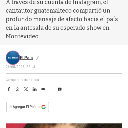
a
A través de su cuenta de Instagram, el
cantautor guatemalteco compartió un
profundo mensaje de afecto hacia el país
en la antesala de su esperado show en
Montevideo.
El País
26/05/2026, 22:13
Compartir esta noticia
F
W
T
L
E
a
h
w
i
m
c
a
i
n
a
e
t
t
k
i
+
Agregar El País en
b
s
t
e
l
o
A
e
d
o
p
r
I
k
p
n