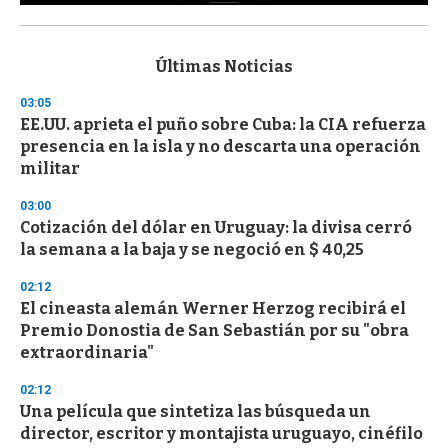
0
s
e
c
Últimas Noticias
o
n
03:05
d
EE.UU. aprieta el puño sobre Cuba: la CIA refuerza
s
o
presencia en la isla y no descarta una operación
f
militar
3
3
s
03:00
e
Cotización del dólar en Uruguay: la divisa cerró
c
la semana a la baja y se negoció en $ 40,25
o
n
d
02:12
s
El cineasta alemán Werner Herzog recibirá el
Premio Donostia de San Sebastián por su "obra
extraordinaria"
02:12
Una película que sintetiza las búsqueda un
director, escritor y montajista uruguayo, cinéfilo