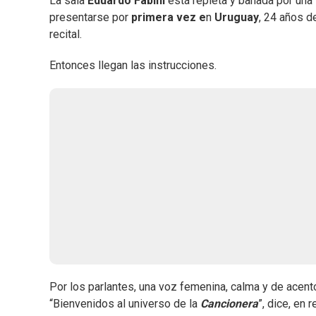
La sala
Eduardo Fabini
está repleta y bañada por una
presentarse por
primera vez e
n
Uruguay
, 24 años 
recital.
Entonces llegan las instrucciones.
Por los parlantes, una voz femenina, calma y de acent
“Bienvenidos al universo de la
Cancionera
”, dice, en 