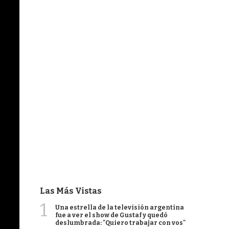
Las Más Vistas
1
Una estrella de la televisión argentina
fue a ver el show de Gustaf y quedó
deslumbrada: "Quiero trabajar con vos"