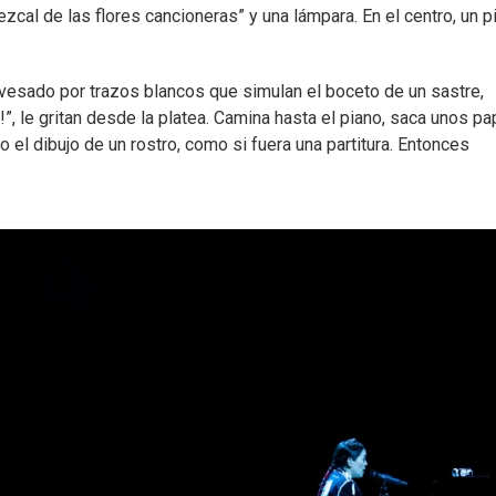
zcal de las flores cancioneras” y una lámpara. En el centro, un p
avesado por trazos blancos que simulan el boceto de un sastre,
”, le gritan desde la platea. Camina hasta el piano, saca unos p
o el dibujo de un rostro, como si fuera una partitura. Entonces