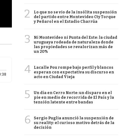
2
Lo que no se vio de la insólita suspensión
del partido entre Montevideo Cty Torque
y Peñarol en el Estadio Charrúa
3
Ni Montevideo ni Punta del Este: la ciudad
uruguaya rodeada de naturaleza donde
las propiedades se revalorizan más de
un 20%
4
Lacalle Pou rompe bajo perfil y blancos
esperan con expectativa su discurso en
Duración: 38 segundos
0:38
acto en Ciudad Vieja
5
Un día en Cerro Norte: un disparo en el
pie en medio de recorrida de El País y la
tensión latente entre bandas
6
Sergio Puglia anunció la suspensión de
su reality: el curioso motivo detrás de la
decisión