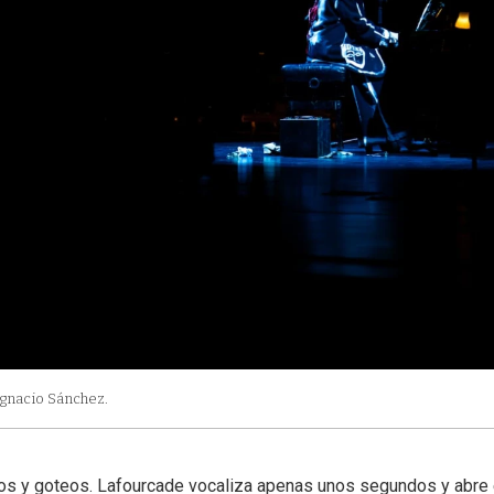
Ignacio Sánchez.
os y goteos. Lafourcade vocaliza apenas unos segundos y abre 