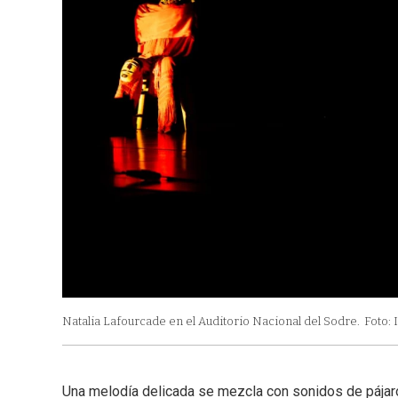
Natalia Lafourcade en el Auditorio Nacional del Sodre.
Foto: 
Una melodía delicada se mezcla con sonidos de pájar