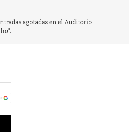
s
q
u
e
ntradas agotadas en el Auditorio
d
cho".
a
 en