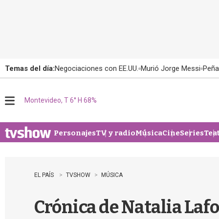
Temas del día:
Negociaciones con EE.UU.
Murió Jorge Messi
Peña
Montevideo, T 6° H 68%
M
e
n
u
Personajes
TV y radio
Música
Cine
Series
Tea
EL PAÍS
TVSHOW
MÚSICA
Crónica de Natalia Laf