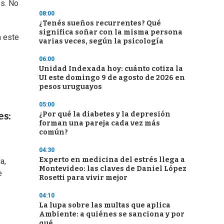
os. No
08:00
¿Tenés sueños recurrentes? Qué
significa soñar con la misma persona
n este
varias veces, según la psicología
06:00
Unidad Indexada hoy: cuánto cotiza la
UI este domingo 9 de agosto de 2026 en
pesos uruguayos
05:00
¿Por qué la diabetes y la depresión
es:
forman una pareja cada vez más
común?
04:30
Experto en medicina del estrés llega a
a,
Montevideo: las claves de Daniel López
e
Rosetti para vivir mejor
04:10
La lupa sobre las multas que aplica
Ambiente: a quiénes se sanciona y por
qué