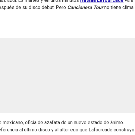
 luz azul. Es martes y en unos minutos
Natalia Lafourcade
va a
después de su disco debut. Pero
Cancionera Tour
no tiene clima
o mexicano, oficia de azafata de un nuevo estado de ánimo.
referencia al último disco y al alter ego que Lafourcade construyó