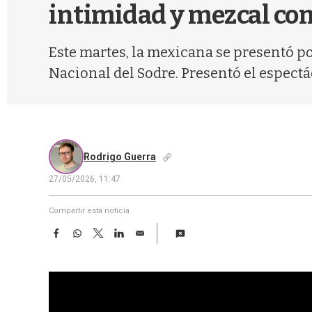
intimidad y mezcal co
Este martes, la mexicana se presentó p
Nacional del Sodre. Presentó el espectá
Rodrigo Guerra
27/05/2026, 11:47
Compartir esta noticia
F
W
T
L
E
a
h
w
i
m
c
a
i
n
a
e
t
t
k
i
b
s
t
e
l
o
A
e
d