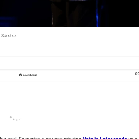
o Sánchez.
0