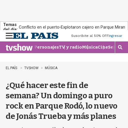
Temas
Conflicto en el puerto
Explotaron cajero en Parque Miram
del día:
Suscribite al 50% OFF
Ingresar
M
e
Personajes
TV y radio
Música
Cine
Series
Te
n
M
u
o
s
t
EL PAÍS
TVSHOW
MÚSICA
r
a
¿Qué hacer este fin de
r
b
semana? Un domingo a puro
�
s
rock en Parque Rodó, lo nuevo
q
u
de Jonás Trueba y más planes
e
d