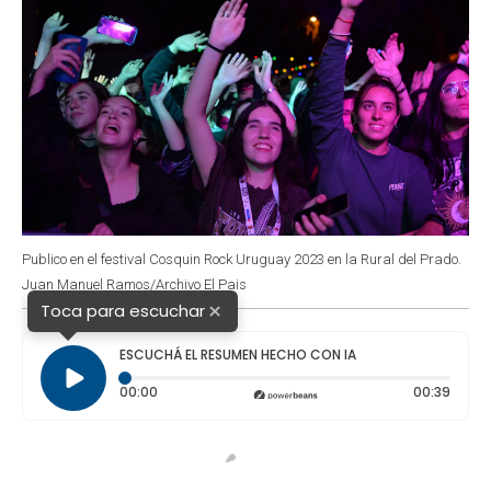
Publico en el festival Cosquin Rock Uruguay 2023 en la Rural del Prado.
Juan Manuel Ramos/Archivo El Pais
×
Toca para escuchar
ESCUCHÁ EL RESUMEN HECHO CON IA
Tiempo transcurrido: 0 segundos
Durac
00:00
00:39