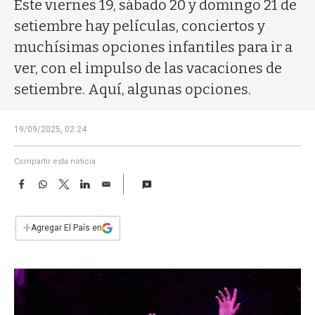
a
Este viernes 19, sábado 20 y domingo 21 de
setiembre hay películas, conciertos y
muchísimas opciones infantiles para ir a
ver, con el impulso de las vacaciones de
setiembre. Aquí, algunas opciones.
19/09/2025, 02:24
Compartir esta noticia
F
W
T
L
E
a
h
w
i
m
c
a
i
n
a
e
t
t
k
i
+
Agregar El País en
b
s
t
e
l
o
A
e
d
o
p
r
I
k
p
n