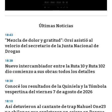
0
s
e
c
Últimas Noticias
o
n
18:43
d
"Mezcla de dolor y gratitud": Orsi asistió al
s
o
velorio del secretario de la Junta Nacional de
f
Drogas
3
3
s
18:38
e
Nuevo intercambiador entre la Ruta 10 y Ruta 102
c
dio comienzo a sus obras: todos los detalles
o
n
d
18:30
s
Conocé los resultados de la Quiniela y la Tómbola
vespertina del viernes 7 de agosto de 2026
18:10
Así detuvieron al cantante de trap Nahuel One23