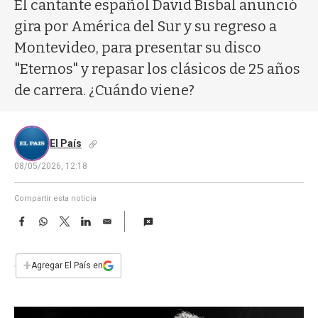
a
El cantante español David Bisbal anunció
gira por América del Sur y su regreso a
Montevideo, para presentar su disco
"Eternos" y repasar los clásicos de 25 años
de carrera. ¿Cuándo viene?
El País
08/05/2026, 12:18
Compartir esta noticia
F
W
T
L
E
a
h
w
i
m
c
a
i
n
a
e
t
t
k
i
+
Agregar El País en
b
s
t
e
l
o
A
e
d
o
p
r
I
k
p
n