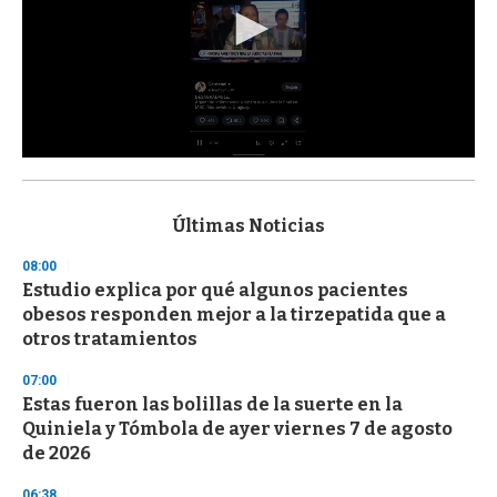
0
s
e
c
Últimas Noticias
o
n
08:00
d
Estudio explica por qué algunos pacientes
s
o
obesos responden mejor a la tirzepatida que a
f
otros tratamientos
3
3
s
07:00
e
Estas fueron las bolillas de la suerte en la
c
Quiniela y Tómbola de ayer viernes 7 de agosto
o
n
de 2026
d
s
06:38