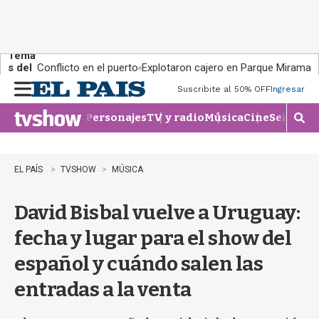
Tema
s del
Conflicto en el puerto
Explotaron cajero en Parque Miramar
día:
Suscribite al 50% OFF
Ingresar
M
e
Personajes
TV y radio
Música
Cine
Series
Te
n
M
u
o
s
t
EL PAÍS
TVSHOW
MÚSICA
r
a
David Bisbal vuelve a Uruguay:
r
b
fecha y lugar para el show del
�
s
español y cuándo salen las
q
u
entradas a la venta
e
d