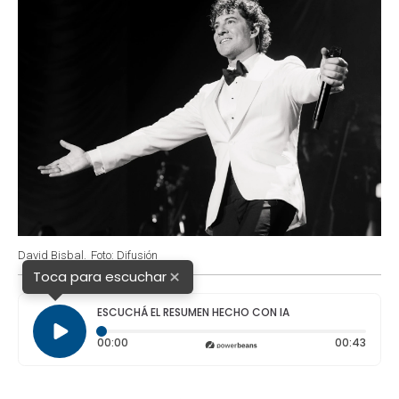
David Bisbal.
Foto: Difusión
×
Toca para escuchar
ESCUCHÁ EL RESUMEN HECHO CON IA
Tiempo transcurrido: 0 segundos
Durac
00:00
00:43