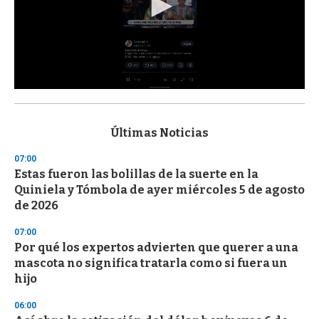
0
s
e
c
Últimas Noticias
o
n
07:00
d
Estas fueron las bolillas de la suerte en la
s
o
Quiniela y Tómbola de ayer miércoles 5 de agosto
f
de 2026
3
3
s
07:00
e
Por qué los expertos advierten que querer a una
c
mascota no significa tratarla como si fuera un
o
n
hijo
d
s
06:00