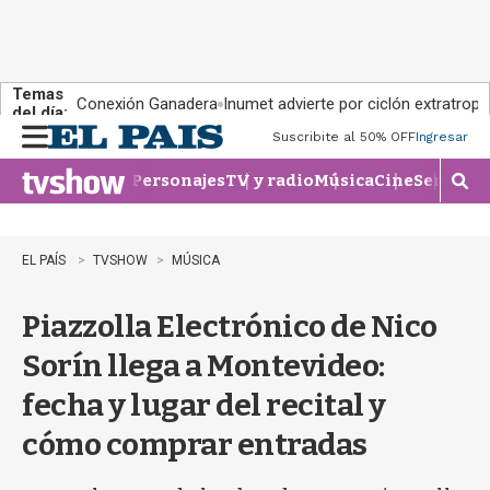
Temas
Conexión Ganadera
Inumet advierte por ciclón extratropi
del día:
Suscribite al 50% OFF
Ingresar
M
e
Personajes
TV y radio
Música
Cine
Series
Te
n
M
u
o
s
t
EL PAÍS
TVSHOW
MÚSICA
r
a
Piazzolla Electrónico de Nico
r
b
Sorín llega a Montevideo:
�
s
fecha y lugar del recital y
q
u
cómo comprar entradas
e
d