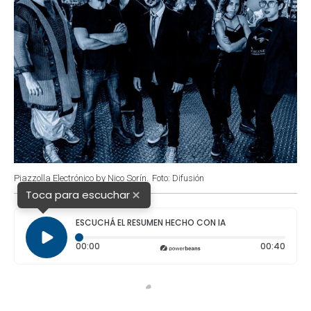
Piazzolla Electrónico by Nico Sorín.
Foto: Difusión
×
Toca para escuchar
ESCUCHÁ EL RESUMEN HECHO CON IA
Tiempo transcurrido: 0 segundos
Durac
00:00
00:40