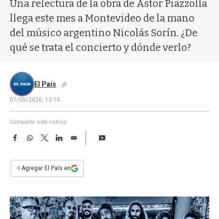
a
Una relectura de la obra de Astor Piazzolla
llega este mes a Montevideo de la mano
del músico argentino Nicolás Sorín. ¿De
qué se trata el concierto y dónde verlo?
El País
07/05/2026, 13:10
Compartir esta noticia
F
W
T
L
E
a
h
w
i
m
c
a
i
n
a
e
t
t
k
i
+
Agregar El País en
b
s
t
e
l
o
A
e
d
o
p
r
I
k
p
n